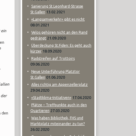
Sanierung St.Leonhard-Strasse
13.02.2021
St.Gallen
«Langsamverkehr» gibt es nicht
08.01.2021
 ein
Velos gehören nicht an den Rand
21.09.2020
gedrängt
gen
Überdeckung St.Fiden: Es geht auch
e
18.09.2020
kürzer
Radstreifen auf Trottoirs
09.06.2020
-
Neue Unterführung Platztor
01.06.2020
St.Gallen
allen
Alles richtig am Appenzellerplatz
29.04.2020
 der
17.04.2020
«Stadtklima-Initiativen»
Plätze – Treffpunkte auch in den
27.03.2020
Quartieren
n den
Was haben Bibliothek, FHS und
Marktplatz miteinander zu tun?
26.02.2020