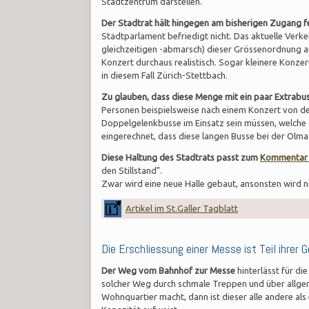
Stadtzentrum darstellen.
Der Stadtrat hält hingegen am bisherigen Zugang fe
Stadtparlament befriedigt nicht. Das aktuelle Verke
gleichzeitigen -abmarsch) dieser Grössenordnung au
Konzert durchaus realistisch. Sogar kleinere Konze
in diesem Fall Zürich-Stettbach.
Zu glauben, dass diese Menge mit ein paar Extrabu
Personen beispielsweise nach einem Konzert von 
Doppelgelenkbusse im Einsatz sein müssen, welche ca
eingerechnet, dass diese langen Busse bei der Olm
Diese Haltung des Stadtrats passt zum
Kommentar v
den Stillstand".
Zwar wird eine neue Halle gebaut, ansonsten wird nic
Artikel im St.Galler Tagblatt
Die Erschliessung einer Messe ist Teil ihrer 
Der Weg vom Bahnhof zur Messe
hinterlässt für d
solcher Weg durch schmale Treppen und über allgem
Wohnquartier macht, dann ist dieser alle andere als