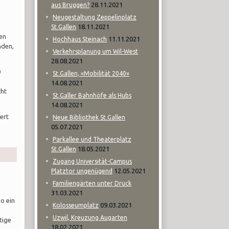
28.11.2021
aus Bruggen?
Neugestaltung Zeppelinplatz
18.11.2021
St.Gallen
ten
11.11.2021
Hochhaus Steinach
nden,
Verkehrsplanung um Wil-West
28.08.2021
0
St.Gallen, «Mobilität 2040»
14.08.2021
cht
St.Galler Bahnhöfe als Hubs
14.08.2021
ert
Neue Bibliothek St.Gallen
05.07.2021
Parkallee und Theaterplatz
18.05.2021
St.Gallen
Zugang Universität-Campus
12.05.2021
Platztor ungenügend
Familiengärten unter Druck
31.03.2021
o ein
09.03.2021
Kolosseumplatz
Uzwil, Kreuzung Augarten
tige
18.02.2021