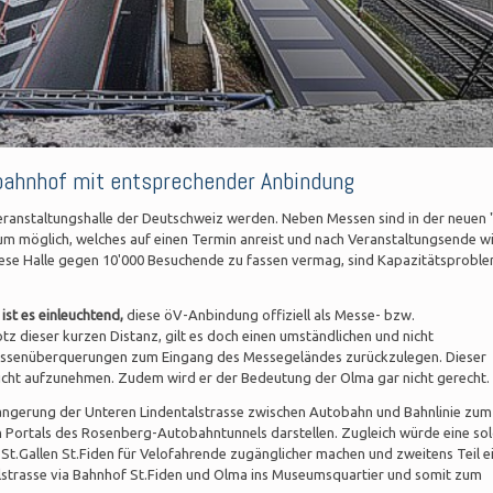
bahnhof mit entsprechender Anbindung
ranstaltungshalle der Deutschweiz werden. Neben Messen sind in der neuen 
kum möglich, welches auf einen Termin anreist und nach Veranstaltungsende w
iese Halle gegen 10'000 Besuchende zu fassen vermag, sind Kapazitätsprobl
ist es einleuchtend,
diese öV-Anbindung offiziell als Messe- bzw.
 dieser kurzen Distanz, gilt es doch einen umständlichen und nicht
assenüberquerungen zum Eingang des Messegeländes zurückzulegen. Dieser
cht aufzunehmen. Zudem wird er der Bedeutung der Olma gar nicht gerecht.
ängerung der Unteren Lindentalstrasse zwischen Autobahn und Bahnlinie zum
Portals des Rosenberg-Autobahntunnels darstellen. Zugleich würde eine so
.Gallen St.Fiden für Velofahrende zugänglicher machen und zweitens Teil e
elstrasse via Bahnhof St.Fiden und Olma ins Museumsquartier und somit zum