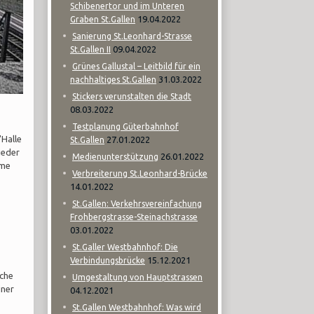
Schibenertor und im Unteren
19.04.2022
Graben St.Gallen
Sanierung St.Leonhard-Strasse
09.04.2022
St.Gallen II
Grünes Gallustal – Leitbild für ein
31.03.2022
nachhaltiges St.Gallen
Stickers verunstalten die Stadt
08.03.2022
Testplanung Güterbahnhof
"Halle
27.01.2022
St.Gallen
ieder
26.01.2022
Medienunterstützung
eme
Verbreiterung St.Leonhard-Brücke
14.01.2022
St.Gallen: Verkehrsvereinfachung
Frohbergstrasse-Steinachstrasse
03.01.2022
St.Galler Westbahnhof: Die
15.12.2021
Verbindungsbrücke
lche
Umgestaltung von Hauptstrassen
iner
04.12.2021
St.Gallen Westbahnhof: Was wird