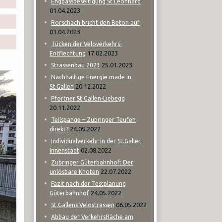
Engpassbeseitigung St.Leonhard
01.04.2023
Rorschach bricht den Beton auf
01.04.2023
Tücken der Veloverkehrs-
17.02.2023
Entflechtung
25.01.2023
Strassenbau 2023
Nachhaltige Energie made in
20.12.2022
St.Gallen
Pförtner St.Gallen-Liebegg
20.11.2022
Teilspange – Zubringer Teufen
24.09.2022
direkt?
Individualverkehr in der St.Galler
02.08.2022
Innenstadt
Zubringer Güterbahnhof: Der
22.07.2022
unlösbare Knoten
Fazit nach der Testplanung
24.05.2022
Güterbahnhof
06.05.2022
St.Gallens Velostrassen
Abbau der Verkehrsfläche am