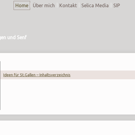
Home
Über mich
Kontakt
Selica Media
SIP
gen und Senf
Ideen für St.Gallen – Inhaltsverzeichnis