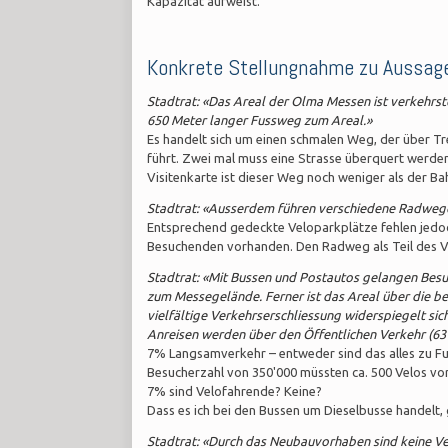
Kapazität aufweist.
Konkrete Stellungnahme zu Aussag
Stadtrat: «Das Areal der Olma Messen ist verkehrst
650 Meter langer Fussweg zum Areal.»
Es handelt sich um einen schmalen Weg, der über T
führt. Zwei mal muss eine Strasse überquert werden, 
Visitenkarte ist dieser Weg noch weniger als der Bah
Stadtrat: «Ausserdem führen verschiedene Radwege
Entsprechend gedeckte Veloparkplätze fehlen jedoch
Besuchenden vorhanden. Den Radweg als Teil des Ve
Stadtrat: «Mit Bussen und Postautos gelangen Besu
zum Messegelände. Ferner ist das Areal über die b
vielfältige Verkehrserschliessung widerspiegelt sic
Anreisen werden über den Öffentlichen Verkehr (6
7% Langsamverkehr – entweder sind das alles zu Fuss
Besucherzahl von 350'000 müssten ca. 500 Velos vor 
7% sind Velofahrende? Keine?
Dass es ich bei den Bussen um Dieselbusse handelt,
Stadtrat: «Durch das Neubauvorhaben sind keine V