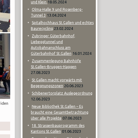
18.05.2024
und Klein
Olma-Halle 9 und Rosenberg-
13.04.2024
Tunnel 3
Spitalhochhaus St.Gallen und echtes
23.02.2024
Baurecycling
Zubringer Güterbahnhof,
Liebeggtunnel und
Autobahnanschluss am
16.01.2024
Güterbahnhof St.Gallen
Zusammenlegung Bahnhöfe
St.Gallen-Bruggen-Haggen
27.08.2023
St.Gallen macht vorwärts mit
20.06.2023
Begegnungszonen
Schibenertorplatz Auslegeordnung
12.06.2023
Fiden
Neue Bibliothek St.Gallen – Es
braucht eine Gesamtbetrachtung
07.06.2023
über alle Projekte
18. Strassenbauprogramm des
01.06.2023
Kantons St.Gallen