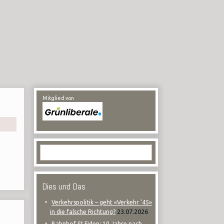
Mitglied von
Dies und Das
Verkehrspolitik – geht «Verkehr '45»
23.07.2026
in die falsche Richtung?
Bahnhof St.Fiden: 10 Jahre nach