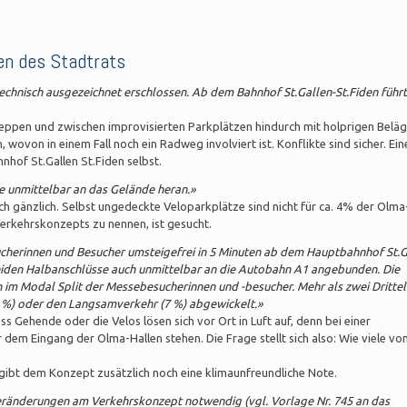
en des Stadtrats
echnisch ausgezeichnet erschlossen. Ab dem Bahnhof St.Gallen-St.Fiden führt
reppen und zwischen improvisierten Parkplätzen hindurch mit holprigen Belä
wovon in einem Fall noch ein Radweg involviert ist. Konflikte sind sicher. Ein
nhof St.Gallen St.Fiden selbst.
 unmittelbar an das Gelände heran.»
 gänzlich. Selbst ungedeckte Veloparkplätze sind nicht für ca. 4% der Olma
rkehrskonzepts zu nennen, ist gesucht.
cherinnen und Besucher umsteigefrei in 5 Minuten ab dem Hauptbahnhof St.G
eiden Halbanschlüsse auch unmittelbar an die Autobahn A1 angebunden. Die
h im Modal Split der Messebesucherinnen und -besucher. Mehr als zwei Drittel
3 %) oder den Langsamverkehr (7 %) abgewickelt.»
 Gehende oder die Velos lösen sich vor Ort in Luft auf, denn bei einer
dem Eingang der Olma-Hallen stehen. Die Frage stellt sich also: Wie viele vo
 gibt dem Konzept zusätzlich noch eine klimaunfreundliche Note.
eränderungen am Verkehrskonzept notwendig (vgl. Vorlage Nr. 745 an das