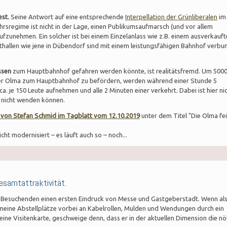
st.
Seine Antwort auf eine entsprechende
Interpellation der Grünliberalen
im
hrsregime ist nicht in der Lage, einen Publikumsaufmarsch (und vor allem
fzunehmen. Ein solcher ist bei einem Einzelanlass wie z.B. einem ausverkauf
rthallen wie jene in Dübendorf sind mit einem leistungsfähigen Bahnhof verbu
ssen
zum Hauptbahnhof gefahren werden könnte, ist realitätsfremd. Um 500
der Olma zum Hauptbahnhof zu befördern, werden während einer Stunde 5
. je 150 Leute aufnehmen und alle 2 Minuten einer verkehrt. Dabei ist hier ni
a nicht wenden können.
on Stefan Schmid im Tagblatt vom 12.10.2019
unter dem Titel "Die Olma fei
ht modernisiert – es läuft auch so – noch...
Gesamtattraktivität.
ie Besuchenden einen ersten Eindruck von Messe und Gastgeberstadt. Wenn als
eine Abstellplätze vorbei an Kabelrollen, Mulden und Wendungen durch ein
 eine Visitenkarte, geschweige denn, dass er in der aktuellen Dimension die nö