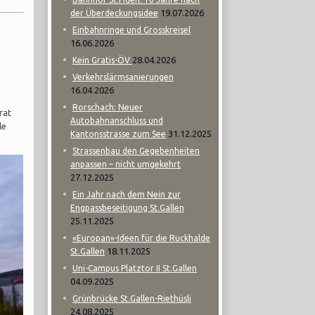
19.07.2026
der Überdeckungsidee
Einbahnringe und Grosskreisel
16.06.2026
28.04.2026
Kein Gratis-ÖV
Verkehrslärmsanierungen
16.04.2026
Rorschach: Neuer
rat
Autobahnanschluss und
le
31.12.2025
Kantonsstrasse zum See
Strassenbau den Gegebenheiten
anpassen – nicht umgekehrt
27.12.2025
Ein Jahr nach dem Nein zur
Engpassbeseitigung St.Gallen
25.11.2025
«Europan»-Ideen für die Ruckhalde
18.11.2025
St.Gallen
Uni-Campus Platztor II St.Gallen
04.09.2025
Grünbrücke St.Gallen-Riethüsli
24.08.2025