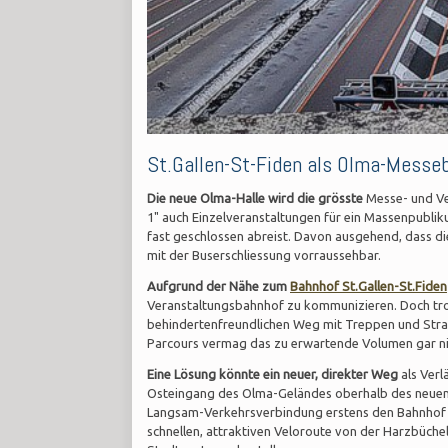
St.Gallen-St-Fiden als Olma-Messe
Die neue Olma-Halle wird die grösste
Messe- und Ve
1" auch Einzelveranstaltungen für ein Massenpubli
fast geschlossen abreist. Davon ausgehend, dass d
mit der Buserschliessung vorraussehbar.
Aufgrund der Nähe zum
Bahnhof St.Gallen-St.Fiden
Veranstaltungsbahnhof zu kommunizieren. Doch trotz
behindertenfreundlichen Weg mit Treppen und Str
Parcours vermag das zu erwartende Volumen gar ni
Eine Lösung könnte ein neuer, direkter Weg
als Verl
Osteingang des Olma-Geländes oberhalb des neuen 
Langsam-Verkehrsverbindung erstens den Bahnhof St
schnellen, attraktiven Veloroute von der Harzbüch