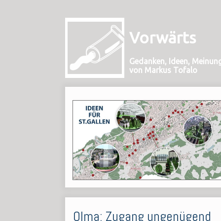
Vorwärts
Gedanken, Ideen, Meinun
von Markus Tofalo
Olma: Zugang ungenügend