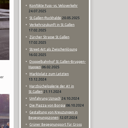
Konflikte Fuss- vs. Veloverkehr
24.07.2025
20.05.2025
St.Gallen-Ruckhalde
Verkehrszukunft in St.Gallen
17.02.2025
Zürcher Strasse St.Gallen
17.02.2025
Street-Art als Zwischenlösung
16.02.2025
Doppelbahnhof St.Gallen-Bruggen-
06.02.2025
Haggen
Marktplatz zum Letzten
her
13.12.2024
Harzbüchelgalerie der A1 in
21.11.2024
St.Gallen
24.10.2024
Umfahrung Uznach
06.10.2024
Die Piazza von Borgia
Gestaltung von Kreuzungen in
12.07.2024
Begegnungszonen
Grüner Begegnungsort für Gross