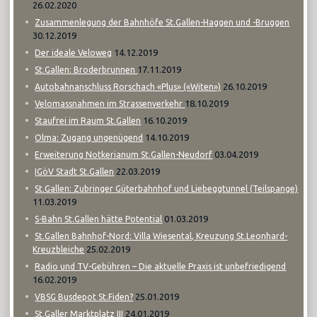
26.02.2020
Zusammenlegung der Bahnhöfe St.Gallen-Haggen und -Bruggen
30.12.2019
14.12.2019
Der ideale Veloweg
17.11.2019
St.Gallen: Broderbrunnen
26.10.2019
Autobahnanschluss Rorschach «Plus» («Witen»)
18.10.2019
Velomassnahmen im Strassenverkehr
16.10.2019
Staufrei im Raum St.Gallen
14.10.2019
Olma: Zugang ungenügend
03.04.2019
Erweiterung Notkerianum St.Gallen-Neudorf
22.03.2019
IGöV Stadt St.Gallen
St.Gallen: Zubringer Güterbahnhof und Liebeggtunnel (Teilspange)
11.03.2019
01.03.2019
S-Bahn St.Gallen hätte Potential
St.Gallen Bahnhof-Nord: Villa Wiesental, Kreuzung St.Leonhard-
25.02.2019
Kreuzbleiche
Radio und TV-Gebühren – Die aktuelle Praxis ist unbefriedigend
16.02.2019
25.01.2019
VBSG Busdepot St.Fiden?
24.01.2019
St.Galler Marktplatz III