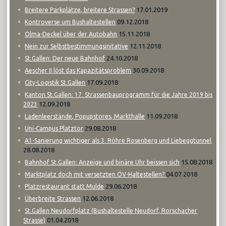
17.01.2019
Breitere Parkplätze, breitere Strassen?
09.12.2018
Kontroverse um Bushaltestellen
15.11.2018
Olma-Deckel über der Autobahn
12.11.2018
Nein zur Selbstbestimmungsinitative
24.10.2018
St.Gallen: Der neue Bahnhof
30.09.2018
Aescher II löst das Kapazitätsproblem
17.09.2018
City-Logistik St.Gallen
Kanton St.Gallen: 17. Strassenbauprogramm für die Jahre 2019 bis
12.09.2018
2023
11.09.2018
Ladenleerstände, Popupstores, Markthalle
29.08.2018
Uni-Campus Platztor
A1-Sanierung wichtiger als 3. Röhre Rosenberg und Liebeggtunnel
28.08.2018
15.08.2018
Bahnhof St.Gallen: Anzeige und binäre Uhr beissen sich
04.07.2018
Marktplatz doch mit versetzten ÖV-Haltestellen?
29.06.2018
Platzrestaurant statt Mulde
12.06.2018
Überbreite Strassen
St.Gallen Neudorfplatz (Bushaltestelle Neudorf, Rorschacher
01.04.2018
Strasse)