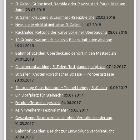
St.Gallen: Grüne Insel, Rambla oder Piazza statt Parkplätze am
23.03.2018
Union
20.03.2018
St.Gallen Kreuzung St.Leonhard-Kreuzbleiche
11.02.2018
Nein zur Mobilitätsinitiative St.Gallen
08.02.2018
Ruckhalde: Rettung der Kurve vor einer Überbauung
10 Gründe, warum ich die «No-Billag»-Initiative ablehne
16.01.2018
Bahnhof St.Fiden: Überdeckung gehört in den Masterplan
04.01.2018
07.12.2017
Quartierentwicklung St.Fiden: Testplanung liegt vor
St.Gallen: Knoten Rorschacher Strasse – Frohbergstrasse
28.09.2017
10.09.2017
Teilspange Güterbahnhof – Tunnel Liebegg St.Gallen
09.07.2017
Ein Dorfplatz für Steinach?
04.06.2017
Fernbus-Terminal gesucht
19.05.2017
Kein «Weihern» Festival mehr?
Gesunkener Stromverbrauch ohne Verhaltensänderung
01.05.2017
Bahnhof St.Fiden: Bericht zur Entwicklung veröffentlicht
07.04.2017