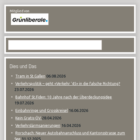
Mitglied von
Dies und Das
06.08.2026
Tram in St.Gallen
Verkehrspolitik – geht «Verkehr '45» in die falsche Richtung?
23.07.2026
Bahnhof St.Fiden: 10 Jahre nach der Überdeckungsidee
19.07.2026
16.06.2026
Einbahnringe und Grosskreisel
28.04.2026
Kein Gratis-ÖV
16.04.2026
Verkehrslärmsanierungen
Rorschach: Neuer Autobahnanschluss und Kantonsstrasse zum
31.12.2025
See