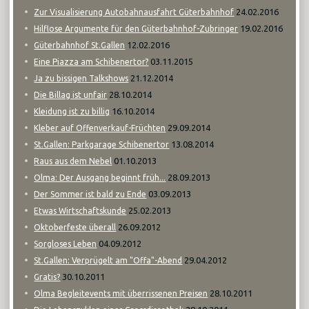
24.02.2016
Zur Visualisierung Autobahnausfahrt Güterbahnhof
19.02.2016
Hilflose Argumente für den Güterbahnhof-Zubringer
12.02.2016
Güterbahnhof St.Gallen
03.11.2015
Eine Piazza am Schibenertor?
21.12.2014
Ja zu bissigen Talkshows
28.10.2014
Die Billag ist unfair
16.10.2014
Kleidung ist zu billig
29.09.2014
Kleber auf Offenverkauf-Früchten
13.08.2014
St.Gallen: Parkgarage Schibenertor
01.10.2013
Raus aus dem Nebel
28.09.2013
Olma: Der Ausgang beginnt früh...
03.09.2013
Der Sommer ist bald zu Ende
25.02.2013
Etwas Wirtschaftskunde
26.09.2012
Oktoberfeste überall
04.09.2012
Sorgloses Leben
29.04.2012
St.Gallen: Verprügelt am "Offa"-Abend
30.10.2011
Gratis?
28.10.2011
Olma Begleitevents mit überrissenen Preisen