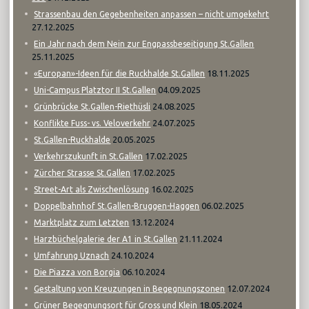
Strassenbau den Gegebenheiten anpassen – nicht umgekehrt
27.12.2025
Ein Jahr nach dem Nein zur Engpassbeseitigung St.Gallen
25.11.2025
18.11.2025
«Europan»-Ideen für die Ruckhalde St.Gallen
04.09.2025
Uni-Campus Platztor II St.Gallen
24.08.2025
Grünbrücke St.Gallen-Riethüsli
24.07.2025
Konflikte Fuss- vs. Veloverkehr
20.05.2025
St.Gallen-Ruckhalde
17.02.2025
Verkehrszukunft in St.Gallen
17.02.2025
Zürcher Strasse St.Gallen
16.02.2025
Street-Art als Zwischenlösung
06.02.2025
Doppelbahnhof St.Gallen-Bruggen-Haggen
13.12.2024
Marktplatz zum Letzten
21.11.2024
Harzbüchelgalerie der A1 in St.Gallen
24.10.2024
Umfahrung Uznach
06.10.2024
Die Piazza von Borgia
12.07.2024
Gestaltung von Kreuzungen in Begegnungszonen
18.05.2024
Grüner Begegnungsort für Gross und Klein