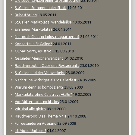
28.10.2011
Die Lebenszyklen einer Grossdiscothek
19.05.2011
St.Gallen: Sommer in der Stadt
19.05.2011
Ruhestörung
19.05.2011
St.Gallen Marktplatz: Wendehälse
26.04.2011
Ein neuer Marktplatz?
21.02.2011
Nur noch Clubs in Industriequartieren?
24.01.2011
Konzerte in St.Gallen?
15.09.2010
OLMA: Sorry, es ist voll.
01.02.2010
Gesunder Menschenverstand
23.01.2010
Rauchverbot in Clubs und Restaurants
23.08.2009
St.Gallen und der Veloverkehr
24.06.2009
Nachtruhe wichtiger als St.Gallerfest
29.03.2009
Warum denn so kompliziert?
19.02.2009
Marktplatz ohne Calatrava-Halle?
23.01.2009
Vor Mitternacht nichts los
03.11.2008
Wir sind alle gleich
24.10.2008
Rauchverbot: Das Thema Nr. 1
25.09.2008
Für gesunderen Ausgang
01.04.2007
Ist Mode Uniform?