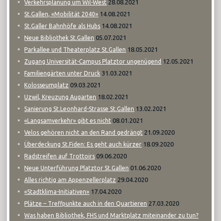
28.08.2021
Verkehrsplanung um Wil-West
14.08.2021
St.Gallen, «Mobilität 2040»
14.08.2021
St.Galler Bahnhöfe als Hubs
05.07.2021
Neue Bibliothek St.Gallen
18.05.2021
Parkallee und Theaterplatz St.Gallen
12.05.2021
Zugang Universität-Campus Platztor ungenügend
31.03.2021
Familiengärten unter Druck
09.03.2021
Kolosseumplatz
18.02.2021
Uzwil, Kreuzung Augarten
13.02.2021
Sanierung St.Leonhard-Strasse St.Gallen
08.01.2021
«Langsamverkehr» gibt es nicht
21.09.2020
Velos gehören nicht an den Rand gedrängt
18.09.2020
Überdeckung St.Fiden: Es geht auch kürzer
09.06.2020
Radstreifen auf Trottoirs
01.06.2020
Neue Unterführung Platztor St.Gallen
29.04.2020
Alles richtig am Appenzellerplatz
17.04.2020
«Stadtklima-Initiativen»
27.03.2020
Plätze – Treffpunkte auch in den Quartieren
Was haben Bibliothek, FHS und Marktplatz miteinander zu tun?