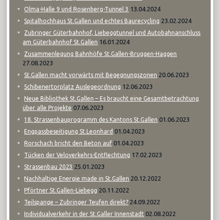
13.04.2024
Olma-Halle 9 und Rosenberg-Tunnel 3
23.02.2024
Spitalhochhaus St.Gallen und echtes Baurecycling
Zubringer Güterbahnhof, Liebeggtunnel und Autobahnanschluss
16.01.2024
am Güterbahnhof St.Gallen
Zusammenlegung Bahnhöfe St.Gallen-Bruggen-Haggen
27.08.2023
20.06.2023
St.Gallen macht vorwärts mit Begegnungszonen
12.06.2023
Schibenertorplatz Auslegeordnung
Neue Bibliothek St.Gallen – Es braucht eine Gesamtbetrachtung
07.06.2023
über alle Projekte
01.06.2023
18. Strassenbauprogramm des Kantons St.Gallen
01.04.2023
Engpassbeseitigung St.Leonhard
01.04.2023
Rorschach bricht den Beton auf
17.02.2023
Tücken der Veloverkehrs-Entflechtung
25.01.2023
Strassenbau 2023
20.12.2022
Nachhaltige Energie made in St.Gallen
20.11.2022
Pförtner St.Gallen-Liebegg
24.09.2022
Teilspange – Zubringer Teufen direkt?
02.08.2022
Individualverkehr in der St.Galler Innenstadt