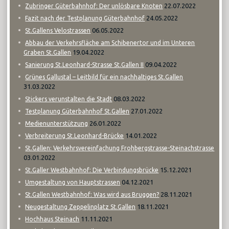
22.07.2022
Zubringer Güterbahnhof: Der unlösbare Knoten
24.05.2022
Fazit nach der Testplanung Güterbahnhof
06.05.2022
St.Gallens Velostrassen
Abbau der Verkehrsfläche am Schibenertor und im Unteren
19.04.2022
Graben St.Gallen
09.04.2022
Sanierung St.Leonhard-Strasse St.Gallen II
Grünes Gallustal – Leitbild für ein nachhaltiges St.Gallen
31.03.2022
08.03.2022
Stickers verunstalten die Stadt
27.01.2022
Testplanung Güterbahnhof St.Gallen
26.01.2022
Medienunterstützung
14.01.2022
Verbreiterung St.Leonhard-Brücke
St.Gallen: Verkehrsvereinfachung Frohbergstrasse-Steinachstrasse
03.01.2022
15.12.2021
St.Galler Westbahnhof: Die Verbindungsbrücke
04.12.2021
Umgestaltung von Hauptstrassen
28.11.2021
St.Gallen Westbahnhof: Was wird aus Bruggen?
18.11.2021
Neugestaltung Zeppelinplatz St.Gallen
11.11.2021
Hochhaus Steinach