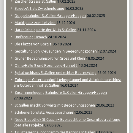
17.02.2025
Zürcher Strasse St.Gallen
16.02.2025
Street-Art als Zwischenlösung
06.02.2025
Doppelbahnhof St.Gallen-Bruggen-Haggen
13.12.2024
Marktplatz zum Letzten
21.11.2024
Harzbüchelgalerie der A1 in St.Gallen
24.10.2024
Umfahrung Uznach
06.10.2024
Die Piazza von Borgia
12.07.2024
Gestaltung von Kreuzungen in Begegnungszonen
18.05.2024
Grüner Begegnungsort für Gross und Klein
13.04.2024
Olma-Halle 9 und Rosenberg-Tunnel 3
23.02.2024
Spitalhochhaus St.Gallen und echtes Baurecycling
Zubringer Güterbahnhof, Liebeggtunnel und Autobahnanschluss
16.01.2024
am Güterbahnhof St.Gallen
Zusammenlegung Bahnhöfe St.Gallen-Bruggen-Haggen
27.08.2023
20.06.2023
St.Gallen macht vorwärts mit Begegnungszonen
12.06.2023
Schibenertorplatz Auslegeordnung
Neue Bibliothek St.Gallen – Es braucht eine Gesamtbetrachtung
07.06.2023
über alle Projekte
01.06.2023
18. Strassenbauprogramm des Kantons St.Gallen