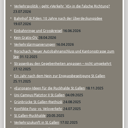
Verkehrspolitik – geht «Verkehr '45» in die falsche Richtung?
23.07.2026
Bahnhof St.Fiden: 10 Jahre nach der Überdeckungsidee
19.07.2026
16.06.2026
Einbahnringe und Grosskreisel
28.04.2026
Kein Gratis-ÖV
16.04.2026
Verkehrslärmsanierungen
Rorschach: Neuer Autobahnanschluss und Kantonsstrasse zum
31.12.2025
See
Strassenbau den Gegebenheiten anpassen – nicht umgekehrt
27.12.2025
Ein Jahr nach dem Nein zur Engpassbeseitigung St.Gallen
25.11.2025
18.11.2025
«Europan»-Ideen für die Ruckhalde St.Gallen
04.09.2025
Uni-Campus Platztor II St.Gallen
24.08.2025
Grünbrücke St.Gallen-Riethüsli
24.07.2025
Konflikte Fuss- vs. Veloverkehr
20.05.2025
St.Gallen-Ruckhalde
17.02.2025
Verkehrszukunft in St.Gallen