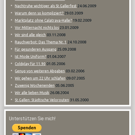
24.06.2009
Nachtruhe wichtiger als St.Gallerfest
29.03.2009
Warum denn so kompliziert?
19.02.2009
Marktplatz ohne Calatrava-Halle?
23.01.2009
Vor Mitternacht nichts los
03.11.2008
Wir sind alle gleich
24.10.2008
Rauchverbot: Das Thema Nr. 1
25.09.2008
Für gesunderen Ausgang
01.04.2007
Ist Mode Uniform?
01.05.2006
Coldplay für 11.90
03.02.2006
Genug von weiteren Abgaben
09.07.2005
Wir gehen um 22 Uhr schlafen
05.06.2005
Zuwenig Wochenenden
26.08.2004
Wir alle lieben Musik
31.05.2000
St.Gallen: Städtische Velorouten
Unterstützen Sie mich!