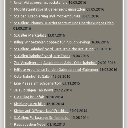
16.09.2016
Unser Abfallwesen ist rückständig
09.09.2016
Mobilitätsinitative St.Gallen nicht umsetzbar
06.09.2016
St.Fiden: Etappierung und Problempunkte
St.Gallen: urbanes Quartierzentrum und Überdeckung St.Fiden
01.09.2016
13.07.2016
St.Galler Marktplatz
16.06.2016
Billag: Wir bezahlen doppelt für Public-Viewings
21.04.2016
St.Gallen: Bahnhof Nord – Kreuzbleiche-Kreuzung
19.04.2016
St.Gallen Bahnhof Nord, alte Fotos
24.02.2016
Zur Visualisierung Autobahnausfahrt Güterbahnhof
19.02.2016
Hilflose Argumente für den Güterbahnhof-Zubringer
12.02.2016
Güterbahnhof St.Gallen
03.11.2015
Eine Piazza am Schibenertor?
21.12.2014
Ja zu bissigen Talkshows
28.10.2014
Die Billag ist unfair
16.10.2014
Kleidung ist zu billig
29.09.2014
Kleber auf Offenverkauf-Früchten
13.08.2014
St.Gallen: Parkgarage Schibenertor
01.10.2013
Raus aus dem Nebel