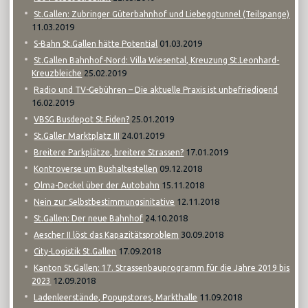
St.Gallen: Zubringer Güterbahnhof und Liebeggtunnel (Teilspange)
11.03.2019
01.03.2019
S-Bahn St.Gallen hätte Potential
St.Gallen Bahnhof-Nord: Villa Wiesental, Kreuzung St.Leonhard-
25.02.2019
Kreuzbleiche
Radio und TV-Gebühren – Die aktuelle Praxis ist unbefriedigend
16.02.2019
25.01.2019
VBSG Busdepot St.Fiden?
24.01.2019
St.Galler Marktplatz III
17.01.2019
Breitere Parkplätze, breitere Strassen?
09.12.2018
Kontroverse um Bushaltestellen
15.11.2018
Olma-Deckel über der Autobahn
12.11.2018
Nein zur Selbstbestimmungsinitative
24.10.2018
St.Gallen: Der neue Bahnhof
30.09.2018
Aescher II löst das Kapazitätsproblem
17.09.2018
City-Logistik St.Gallen
Kanton St.Gallen: 17. Strassenbauprogramm für die Jahre 2019 bis
12.09.2018
2023
11.09.2018
Ladenleerstände, Popupstores, Markthalle