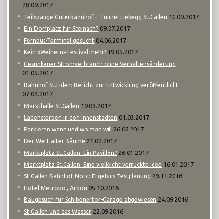
28.09.2017
10.09.2017
Teilspange Güterbahnhof – Tunnel Liebegg St.Gallen
09.07.2017
Ein Dorfplatz für Steinach?
04.06.2017
Fernbus-Terminal gesucht
19.05.2017
Kein «Weihern» Festival mehr?
Gesunkener Stromverbrauch ohne Verhaltensänderung
01.05.2017
Bahnhof St.Fiden: Bericht zur Entwicklung veröffentlicht
07.04.2017
19.03.2017
Markthalle St.Gallen
01.03.2017
Ladensterben in den Innenstädten
26.02.2017
Parkieren wann und wo man will
21.02.2017
Der Wert alter Bäume
26.01.2017
Marktplatz St.Gallen: Ein Pavillon?
16.01.2017
Marktplatz St.Gallen: Eine vielleicht verrückte Idee
29.11.2016
St.Gallen Bahnhof Nord: Ergebnis Testplanung
05.10.2016
Hotel Metropol, Arbon
24.09.2016
Baugesuch für Schibenertor-Garage abgewiesen
22.09.2016
St.Gallen und das Wasser