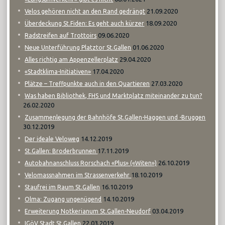
21.09.2020
Velos gehören nicht an den Rand gedrängt
18.09.2020
Überdeckung St.Fiden: Es geht auch kürzer
09.06.2020
Radstreifen auf Trottoirs
01.06.2020
Neue Unterführung Platztor St.Gallen
29.04.2020
Alles richtig am Appenzellerplatz
17.04.2020
«Stadtklima-Initiativen»
27.03.2020
Plätze – Treffpunkte auch in den Quartieren
Was haben Bibliothek, FHS und Marktplatz miteinander zu tun?
26.02.2020
Zusammenlegung der Bahnhöfe St.Gallen-Haggen und -Bruggen
30.12.2019
14.12.2019
Der ideale Veloweg
17.11.2019
St.Gallen: Broderbrunnen
26.10.2019
Autobahnanschluss Rorschach «Plus» («Witen»)
18.10.2019
Velomassnahmen im Strassenverkehr
16.10.2019
Staufrei im Raum St.Gallen
14.10.2019
Olma: Zugang ungenügend
03.04.2019
Erweiterung Notkerianum St.Gallen-Neudorf
22.03.2019
IGöV Stadt St.Gallen