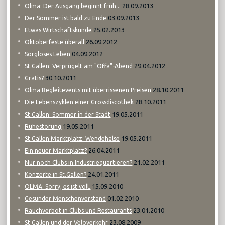
28.09.2013
Olma: Der Ausgang beginnt früh...
03.09.2013
Der Sommer ist bald zu Ende
25.02.2013
Etwas Wirtschaftskunde
26.09.2012
Oktoberfeste überall
04.09.2012
Sorgloses Leben
29.04.2012
St.Gallen: Verprügelt am "Offa"-Abend
30.10.2011
Gratis?
28.10.2011
Olma Begleitevents mit überrissenen Preisen
28.10.2011
Die Lebenszyklen einer Grossdiscothek
19.05.2011
St.Gallen: Sommer in der Stadt
19.05.2011
Ruhestörung
19.05.2011
St.Gallen Marktplatz: Wendehälse
26.04.2011
Ein neuer Marktplatz?
21.02.2011
Nur noch Clubs in Industriequartieren?
24.01.2011
Konzerte in St.Gallen?
15.09.2010
OLMA: Sorry, es ist voll.
01.02.2010
Gesunder Menschenverstand
23.01.2010
Rauchverbot in Clubs und Restaurants
23.08.2009
St.Gallen und der Veloverkehr