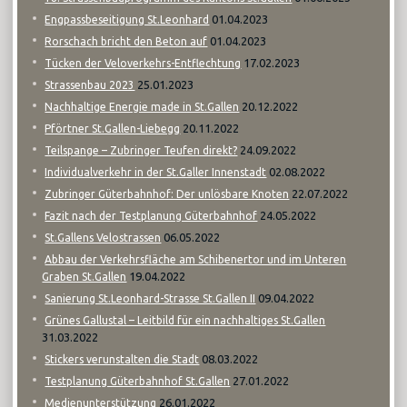
01.04.2023
Engpassbeseitigung St.Leonhard
01.04.2023
Rorschach bricht den Beton auf
17.02.2023
Tücken der Veloverkehrs-Entflechtung
25.01.2023
Strassenbau 2023
20.12.2022
Nachhaltige Energie made in St.Gallen
20.11.2022
Pförtner St.Gallen-Liebegg
24.09.2022
Teilspange – Zubringer Teufen direkt?
02.08.2022
Individualverkehr in der St.Galler Innenstadt
22.07.2022
Zubringer Güterbahnhof: Der unlösbare Knoten
24.05.2022
Fazit nach der Testplanung Güterbahnhof
06.05.2022
St.Gallens Velostrassen
Abbau der Verkehrsfläche am Schibenertor und im Unteren
19.04.2022
Graben St.Gallen
09.04.2022
Sanierung St.Leonhard-Strasse St.Gallen II
Grünes Gallustal – Leitbild für ein nachhaltiges St.Gallen
31.03.2022
08.03.2022
Stickers verunstalten die Stadt
27.01.2022
Testplanung Güterbahnhof St.Gallen
26.01.2022
Medienunterstützung