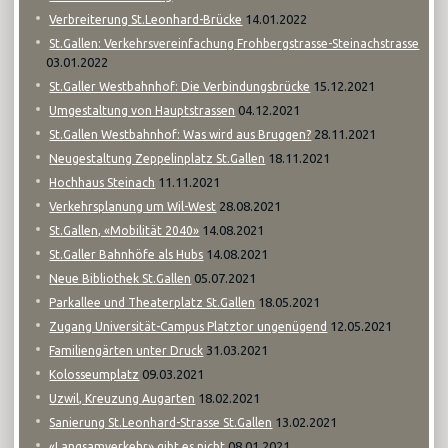
14.01.2022
Verbreiterung St.Leonhard-Brücke
St.Gallen: Verkehrsvereinfachung Frohbergstrasse-Steinachstrasse
03.01.2022
15.12.2021
St.Galler Westbahnhof: Die Verbindungsbrücke
04.12.2021
Umgestaltung von Hauptstrassen
28.11.2021
St.Gallen Westbahnhof: Was wird aus Bruggen?
18.11.2021
Neugestaltung Zeppelinplatz St.Gallen
11.11.2021
Hochhaus Steinach
28.08.2021
Verkehrsplanung um Wil-West
14.08.2021
St.Gallen, «Mobilität 2040»
14.08.2021
St.Galler Bahnhöfe als Hubs
05.07.2021
Neue Bibliothek St.Gallen
18.05.2021
Parkallee und Theaterplatz St.Gallen
12.05.2021
Zugang Universität-Campus Platztor ungenügend
31.03.2021
Familiengärten unter Druck
09.03.2021
Kolosseumplatz
18.02.2021
Uzwil, Kreuzung Augarten
13.02.2021
Sanierung St.Leonhard-Strasse St.Gallen
08.01.2021
«Langsamverkehr» gibt es nicht