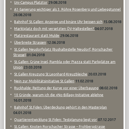
29.08.2018
Uni-Campus Platztor
A1-Sanierung wichtiger als 3. Röhre Rosenberg und Liebeggtunnel
28.08.2018
15.08.2018
Bahnhof St.Gallen: Anzeige und binäre Uhr beissen sich
04.07.2018
Marktplatz doch mit versetzten ÖV-Haltestellen?
29.06.2018
Platzrestaurant statt Mulde
12.06.2018
Überbreite Strassen
St.Gallen Neudorfplatz (Bushaltestelle Neudorf, Rorschacher
01.04.2018
Strasse)
St.Gallen: Grüne Insel, Rambla oder Piazza statt Parkplätze am
23.03.2018
Union
20.03.2018
St.Gallen Kreuzung St.Leonhard-Kreuzbleiche
11.02.2018
Nein zur Mobilitätsinitiative St.Gallen
08.02.2018
Ruckhalde: Rettung der Kurve vor einer Überbauung
10 Gründe, warum ich die «No-Billag»-Initiative ablehne
16.01.2018
Bahnhof St.Fiden: Überdeckung gehört in den Masterplan
04.01.2018
07.12.2017
Quartierentwicklung St.Fiden: Testplanung liegt vor
St.Gallen: Knoten Rorschacher Strasse – Frohbergstrasse