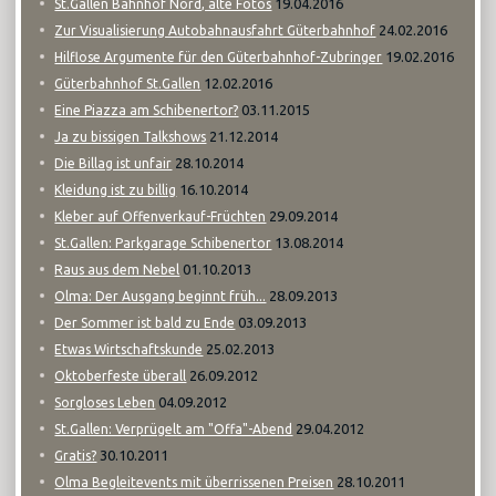
19.04.2016
St.Gallen Bahnhof Nord, alte Fotos
24.02.2016
Zur Visualisierung Autobahnausfahrt Güterbahnhof
19.02.2016
Hilflose Argumente für den Güterbahnhof-Zubringer
12.02.2016
Güterbahnhof St.Gallen
03.11.2015
Eine Piazza am Schibenertor?
21.12.2014
Ja zu bissigen Talkshows
28.10.2014
Die Billag ist unfair
16.10.2014
Kleidung ist zu billig
29.09.2014
Kleber auf Offenverkauf-Früchten
13.08.2014
St.Gallen: Parkgarage Schibenertor
01.10.2013
Raus aus dem Nebel
28.09.2013
Olma: Der Ausgang beginnt früh...
03.09.2013
Der Sommer ist bald zu Ende
25.02.2013
Etwas Wirtschaftskunde
26.09.2012
Oktoberfeste überall
04.09.2012
Sorgloses Leben
29.04.2012
St.Gallen: Verprügelt am "Offa"-Abend
30.10.2011
Gratis?
28.10.2011
Olma Begleitevents mit überrissenen Preisen