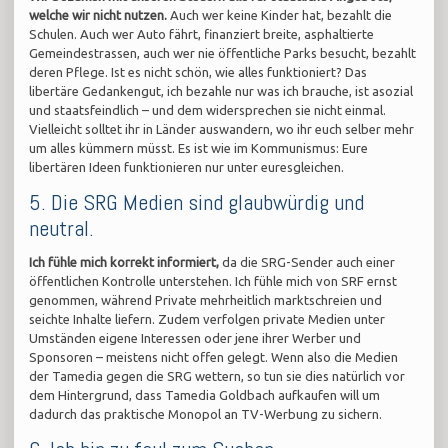
welche wir nicht nutzen.
Auch wer keine Kinder hat, bezahlt die
Schulen. Auch wer Auto fährt, finanziert breite, asphaltierte
Gemeindestrassen, auch wer nie öffentliche Parks besucht, bezahlt
deren Pflege. Ist es nicht schön, wie alles funktioniert? Das
libertäre Gedankengut, ich bezahle nur was ich brauche, ist asozial
und staatsfeindlich – und dem widersprechen sie nicht einmal.
Vielleicht solltet ihr in Länder auswandern, wo ihr euch selber mehr
um alles kümmern müsst. Es ist wie im Kommunismus: Eure
libertären Ideen funktionieren nur unter euresgleichen.
5. Die SRG Medien sind glaubwürdig und
neutral.
Ich fühle mich korrekt informiert,
da die SRG-Sender auch einer
öffentlichen Kontrolle unterstehen. Ich fühle mich von SRF ernst
genommen, während Private mehrheitlich marktschreien und
seichte Inhalte liefern. Zudem verfolgen private Medien unter
Umständen eigene Interessen oder jene ihrer Werber und
Sponsoren – meistens nicht offen gelegt. Wenn also die Medien
der Tamedia gegen die SRG wettern, so tun sie dies natürlich vor
dem Hintergrund, dass Tamedia Goldbach aufkaufen will um
dadurch das praktische Monopol an TV-Werbung zu sichern.