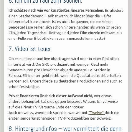
6. Ich bin zu faul zum Suchen.
Ich schätze nach wie vor kuratiertes, lineares Fernsehen.
Es gliedert
einen Stadardabend – selbst wenn ich längst über die Hälfte
zeitversetzt konsumiere. Ist es nicht bequemer, die einzelnen
Sendegefässe reihen sich schön hintereinander, als wenn ich jeden
Clip, jeden Tagesschau-Beitrag und jeden Film einzeln mühsam aus
einer Fülle von Bibliotheken zusammenzustellen müsste?
7. Video ist teuer.
Ob es nun linear und live übertragen wird oder in einer Bibliothek
hinterlegt wird. Die SRG produziert mit weniger Geld mehr
Sendeminuten pro Einwohner als jede andere TV-Station in
Europa. Effizienter geht nicht, wenn die Qualität aufrecht erhalten
werden soll. Unterschiede zu deutschen Produktionen sind auch so
schon feststellbar.
Privat finanzieren lässt sich dieser Aufwand nicht,
wer etwas
andere behauptet, tut dies gegen besseres Wissen. Ich verweise
auf die Privat-TV-Versuche Ende der 1990er.
Auch ich weiss, wovon ich spreche, war wir mit
"Twelve"
doch die
ersten senderunabhängigen TV-Produzenbten der Schweiz.
8. Hintergrundinfos – wer vermittelt die denn