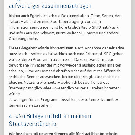
aufwendiger zusammenzutragen.
Ich bin auch Egoist.
Ich schaue Dokumentation, Filme, Serien, den
Tatort – ab und zu eine Sportübertragung, vor allem
Informationssendungen und höre täglich Radio SRF3 mit Musik
und Infos aus der Schweiz, nutze weiter SRF Meteo und andere
Onlineangebote.
Dieses Angebot würde ich vermissen.
Nach Annahme der Initiative
müsste ich – sofern es tatsächlich noch eine Schrumpf-SRG geben
würde, deren Programm abonnieren. Dazu entweder massig
beworbene Privatsender mit vorwiegend ausländischen Inhalten
schauen, Filme on Demand abrufen oder auf deutsche öffentlich
rechtliche Sender ausweichen. Ich bin überzeugt, dass mich eine
gleiches Nutzung wie heute – wobei ich bezweifle, ob das
überhaupt möglich wäre – wesentlich teurer zu stehen kommen
würde.
Je weniger für ein Programm bezahlen, desto teurer kommt es
den einzelnen zu stehen!
4. «No Billag» rüttelt an meinem
Staatsverständnis.
Wir bezahlen mit unseren Steuern alle für staatliche Angebote,