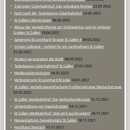
22.07.2022
Zubringer Güterbahnhof: Der unlösbare Knoten
24.05.2022
Fazit nach der Testplanung Güterbahnhof
06.05.2022
St.Gallens Velostrassen
Abbau der Verkehrsfläche am Schibenertor und im Unteren
19.04.2022
Graben St.Gallen
09.04.2022
Sanierung St.Leonhard-Strasse St.Gallen II
Grünes Gallustal – Leitbild für ein nachhaltiges St.Gallen
31.03.2022
08.03.2022
Stickers verunstalten die Stadt
27.01.2022
Testplanung Güterbahnhof St.Gallen
26.01.2022
Medienunterstützung
14.01.2022
Verbreiterung St.Leonhard-Brücke
St.Gallen: Verkehrsvereinfachung Frohbergstrasse-Steinachstrasse
03.01.2022
15.12.2021
St.Galler Westbahnhof: Die Verbindungsbrücke
04.12.2021
Umgestaltung von Hauptstrassen
28.11.2021
St.Gallen Westbahnhof: Was wird aus Bruggen?
18.11.2021
Neugestaltung Zeppelinplatz St.Gallen
11.11.2021
Hochhaus Steinach