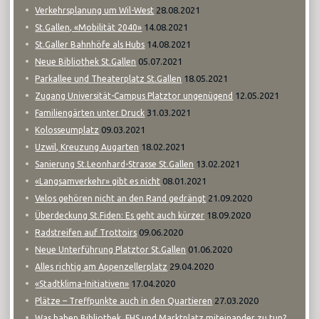
28.08.2021
Verkehrsplanung um Wil-West
14.08.2021
St.Gallen, «Mobilität 2040»
14.08.2021
St.Galler Bahnhöfe als Hubs
05.07.2021
Neue Bibliothek St.Gallen
18.05.2021
Parkallee und Theaterplatz St.Gallen
12.05.2021
Zugang Universität-Campus Platztor ungenügend
31.03.2021
Familiengärten unter Druck
09.03.2021
Kolosseumplatz
18.02.2021
Uzwil, Kreuzung Augarten
13.02.2021
Sanierung St.Leonhard-Strasse St.Gallen
08.01.2021
«Langsamverkehr» gibt es nicht
21.09.2020
Velos gehören nicht an den Rand gedrängt
18.09.2020
Überdeckung St.Fiden: Es geht auch kürzer
09.06.2020
Radstreifen auf Trottoirs
01.06.2020
Neue Unterführung Platztor St.Gallen
29.04.2020
Alles richtig am Appenzellerplatz
17.04.2020
«Stadtklima-Initiativen»
27.03.2020
Plätze – Treffpunkte auch in den Quartieren
Was haben Bibliothek, FHS und Marktplatz miteinander zu tun?