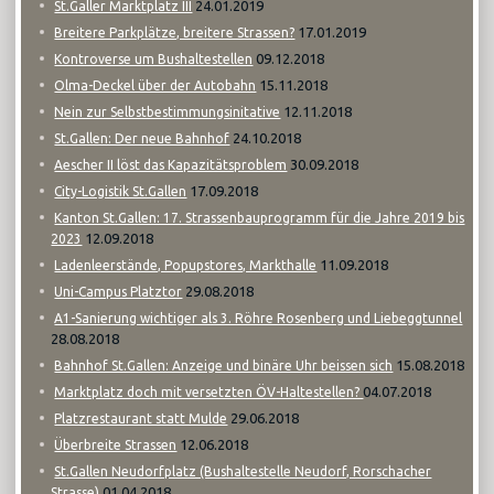
24.01.2019
St.Galler Marktplatz III
17.01.2019
Breitere Parkplätze, breitere Strassen?
09.12.2018
Kontroverse um Bushaltestellen
15.11.2018
Olma-Deckel über der Autobahn
12.11.2018
Nein zur Selbstbestimmungsinitative
24.10.2018
St.Gallen: Der neue Bahnhof
30.09.2018
Aescher II löst das Kapazitätsproblem
17.09.2018
City-Logistik St.Gallen
Kanton St.Gallen: 17. Strassenbauprogramm für die Jahre 2019 bis
12.09.2018
2023
11.09.2018
Ladenleerstände, Popupstores, Markthalle
29.08.2018
Uni-Campus Platztor
A1-Sanierung wichtiger als 3. Röhre Rosenberg und Liebeggtunnel
28.08.2018
15.08.2018
Bahnhof St.Gallen: Anzeige und binäre Uhr beissen sich
04.07.2018
Marktplatz doch mit versetzten ÖV-Haltestellen?
29.06.2018
Platzrestaurant statt Mulde
12.06.2018
Überbreite Strassen
St.Gallen Neudorfplatz (Bushaltestelle Neudorf, Rorschacher
01.04.2018
Strasse)