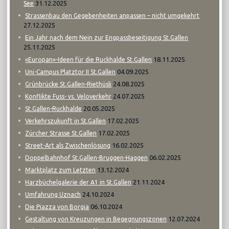
31.12.2025
See
Strassenbau den Gegebenheiten anpassen – nicht umgekehrt
27.12.2025
Ein Jahr nach dem Nein zur Engpassbeseitigung St.Gallen
25.11.2025
18.11.2025
«Europan»-Ideen für die Ruckhalde St.Gallen
04.09.2025
Uni-Campus Platztor II St.Gallen
24.08.2025
Grünbrücke St.Gallen-Riethüsli
24.07.2025
Konflikte Fuss- vs. Veloverkehr
20.05.2025
St.Gallen-Ruckhalde
17.02.2025
Verkehrszukunft in St.Gallen
17.02.2025
Zürcher Strasse St.Gallen
16.02.2025
Street-Art als Zwischenlösung
06.02.2025
Doppelbahnhof St.Gallen-Bruggen-Haggen
13.12.2024
Marktplatz zum Letzten
21.11.2024
Harzbüchelgalerie der A1 in St.Gallen
24.10.2024
Umfahrung Uznach
06.10.2024
Die Piazza von Borgia
12.07.2024
Gestaltung von Kreuzungen in Begegnungszonen