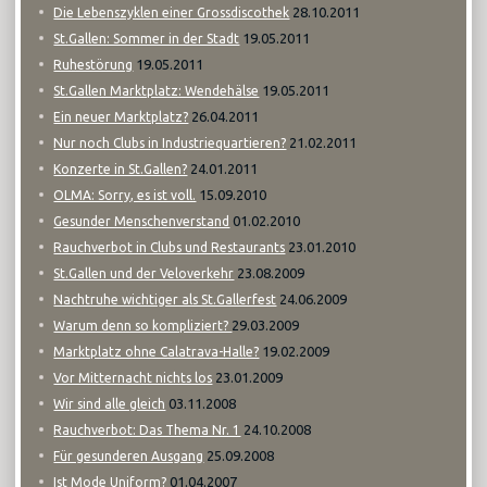
28.10.2011
Die Lebenszyklen einer Grossdiscothek
19.05.2011
St.Gallen: Sommer in der Stadt
19.05.2011
Ruhestörung
19.05.2011
St.Gallen Marktplatz: Wendehälse
26.04.2011
Ein neuer Marktplatz?
21.02.2011
Nur noch Clubs in Industriequartieren?
24.01.2011
Konzerte in St.Gallen?
15.09.2010
OLMA: Sorry, es ist voll.
01.02.2010
Gesunder Menschenverstand
23.01.2010
Rauchverbot in Clubs und Restaurants
23.08.2009
St.Gallen und der Veloverkehr
24.06.2009
Nachtruhe wichtiger als St.Gallerfest
29.03.2009
Warum denn so kompliziert?
19.02.2009
Marktplatz ohne Calatrava-Halle?
23.01.2009
Vor Mitternacht nichts los
03.11.2008
Wir sind alle gleich
24.10.2008
Rauchverbot: Das Thema Nr. 1
25.09.2008
Für gesunderen Ausgang
01.04.2007
Ist Mode Uniform?