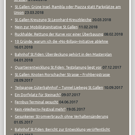
St.Gallen: Grüne Insel, Rambla oder Piazza statt Parkplätze am
23.03.2018
Union
20.03.2018
St.Gallen Kreuzung St.Leonhard-Kreuzbleiche
11.02.2018
Nein zur Mobilitätsinitiative St.Gallen
08.02.2018
Ruckhalde: Rettung der Kurve vor einer Überbauung
10 Gründe, warum ich die «No-Billag»-Initiative ablehne
16.01.2018
Bahnhof St.Fiden: Überdeckung gehört in den Masterplan
04.01.2018
07.12.2017
Quartierentwicklung St.Fiden: Testplanung liegt vor
St.Gallen: Knoten Rorschacher Strasse – Frohbergstrasse
28.09.2017
10.09.2017
Teilspange Güterbahnhof – Tunnel Liebegg St.Gallen
09.07.2017
Ein Dorfplatz für Steinach?
04.06.2017
Fernbus-Terminal gesucht
19.05.2017
Kein «Weihern» Festival mehr?
Gesunkener Stromverbrauch ohne Verhaltensänderung
01.05.2017
Bahnhof St.Fiden: Bericht zur Entwicklung veröffentlicht