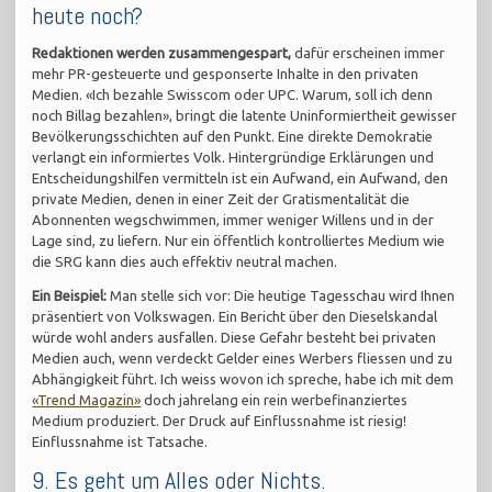
heute noch?
Redaktionen werden zusammengespart,
dafür erscheinen immer
mehr PR-gesteuerte und gesponserte Inhalte in den privaten
Medien. «Ich bezahle Swisscom oder UPC. Warum, soll ich denn
noch Billag bezahlen», bringt die latente Uninformiertheit gewisser
Bevölkerungsschichten auf den Punkt. Eine direkte Demokratie
verlangt ein informiertes Volk. Hintergründige Erklärungen und
Entscheidungshilfen vermitteln ist ein Aufwand, ein Aufwand, den
private Medien, denen in einer Zeit der Gratismentalität die
Abonnenten wegschwimmen, immer weniger Willens und in der
Lage sind, zu liefern. Nur ein öffentlich kontrolliertes Medium wie
die SRG kann dies auch effektiv neutral machen.
Ein Beispiel:
Man stelle sich vor: Die heutige Tagesschau wird Ihnen
präsentiert von Volkswagen. Ein Bericht über den Dieselskandal
würde wohl anders ausfallen. Diese Gefahr besteht bei privaten
Medien auch, wenn verdeckt Gelder eines Werbers fliessen und zu
Abhängigkeit führt. Ich weiss wovon ich spreche, habe ich mit dem
«Trend Magazin»
doch jahrelang ein rein werbefinanziertes
Medium produziert. Der Druck auf Einflussnahme ist riesig!
Einflussnahme ist Tatsache.
9. Es geht um Alles oder Nichts.