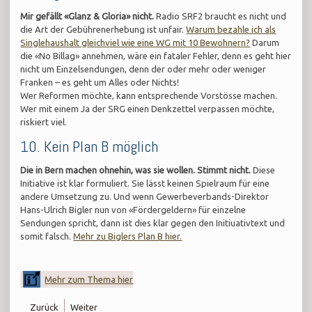
Mir gefällt «Glanz & Gloria» nicht.
Radio SRF2 braucht es nicht und
die Art der Gebührenerhebung ist unfair.
Warum bezahle ich als
Singlehaushalt gleichviel wie eine WG mit 10 Bewohnern?
Darum
die «No Billag» annehmen, wäre ein fataler Fehler, denn es geht hier
nicht um Einzelsendungen, denn der oder mehr oder weniger
Franken – es geht um Alles oder Nichts!
Wer Reformen möchte, kann entsprechende Vorstösse machen.
Wer mit einem Ja der SRG einen Denkzettel verpassen möchte,
riskiert viel.
10. Kein Plan B möglich
Die in Bern machen ohnehin, was sie wollen. Stimmt nicht.
Diese
Initiative ist klar formuliert. Sie lässt keinen Spielraum für eine
andere Umsetzung zu. Und wenn Gewerbeverbands-Direktor
Hans-Ulrich Bigler nun von «Fördergeldern» für einzelne
Sendungen spricht, dann ist dies klar gegen den Initiuativtext und
somit falsch.
Mehr zu Biglers Plan B hier.
Mehr zum Thema hier
Zurück
Weiter