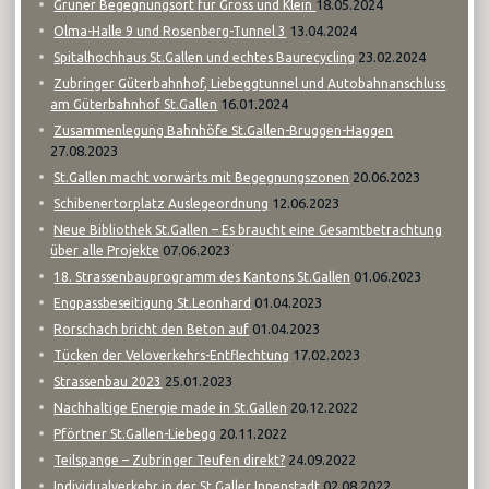
18.05.2024
Grüner Begegnungsort für Gross und Klein
13.04.2024
Olma-Halle 9 und Rosenberg-Tunnel 3
23.02.2024
Spitalhochhaus St.Gallen und echtes Baurecycling
Zubringer Güterbahnhof, Liebeggtunnel und Autobahnanschluss
16.01.2024
am Güterbahnhof St.Gallen
Zusammenlegung Bahnhöfe St.Gallen-Bruggen-Haggen
27.08.2023
20.06.2023
St.Gallen macht vorwärts mit Begegnungszonen
12.06.2023
Schibenertorplatz Auslegeordnung
Neue Bibliothek St.Gallen – Es braucht eine Gesamtbetrachtung
07.06.2023
über alle Projekte
01.06.2023
18. Strassenbauprogramm des Kantons St.Gallen
01.04.2023
Engpassbeseitigung St.Leonhard
01.04.2023
Rorschach bricht den Beton auf
17.02.2023
Tücken der Veloverkehrs-Entflechtung
25.01.2023
Strassenbau 2023
20.12.2022
Nachhaltige Energie made in St.Gallen
20.11.2022
Pförtner St.Gallen-Liebegg
24.09.2022
Teilspange – Zubringer Teufen direkt?
02.08.2022
Individualverkehr in der St.Galler Innenstadt