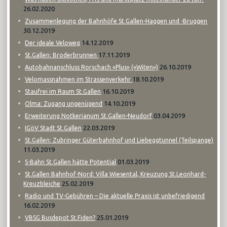
26.02.2020
Zusammenlegung der Bahnhöfe St.Gallen-Haggen und -Bruggen
30.12.2019
14.12.2019
Der ideale Veloweg
17.11.2019
St.Gallen: Broderbrunnen
26.10.2019
Autobahnanschluss Rorschach «Plus» («Witen»)
18.10.2019
Velomassnahmen im Strassenverkehr
16.10.2019
Staufrei im Raum St.Gallen
14.10.2019
Olma: Zugang ungenügend
03.04.2019
Erweiterung Notkerianum St.Gallen-Neudorf
22.03.2019
IGöV Stadt St.Gallen
St.Gallen: Zubringer Güterbahnhof und Liebeggtunnel (Teilspange)
11.03.2019
01.03.2019
S-Bahn St.Gallen hätte Potential
St.Gallen Bahnhof-Nord: Villa Wiesental, Kreuzung St.Leonhard-
25.02.2019
Kreuzbleiche
Radio und TV-Gebühren – Die aktuelle Praxis ist unbefriedigend
16.02.2019
25.01.2019
VBSG Busdepot St.Fiden?