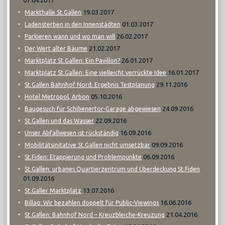
07.04.2017
19.03.2017
Markthalle St.Gallen
01.03.2017
Ladensterben in den Innenstädten
26.02.2017
Parkieren wann und wo man will
21.02.2017
Der Wert alter Bäume
26.01.2017
Marktplatz St.Gallen: Ein Pavillon?
16.01.2017
Marktplatz St.Gallen: Eine vielleicht verrückte Idee
29.11.2016
St.Gallen Bahnhof Nord: Ergebnis Testplanung
05.10.2016
Hotel Metropol, Arbon
24.09.2016
Baugesuch für Schibenertor-Garage abgewiesen
22.09.2016
St.Gallen und das Wasser
16.09.2016
Unser Abfallwesen ist rückständig
09.09.2016
Mobilitätsinitative St.Gallen nicht umsetzbar
06.09.2016
St.Fiden: Etappierung und Problempunkte
St.Gallen: urbanes Quartierzentrum und Überdeckung St.Fiden
01.09.2016
13.07.2016
St.Galler Marktplatz
16.06.2016
Billag: Wir bezahlen doppelt für Public-Viewings
21.04.2016
St.Gallen: Bahnhof Nord – Kreuzbleiche-Kreuzung