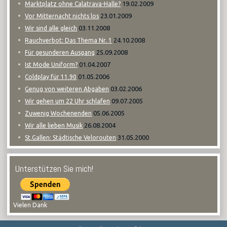
19.02.2009
Marktplatz ohne Calatrava-Halle?
23.01.2009
Vor Mitternacht nichts los
03.11.2008
Wir sind alle gleich
24.10.2008
Rauchverbot: Das Thema Nr. 1
25.09.2008
Für gesunderen Ausgang
01.04.2007
Ist Mode Uniform?
01.05.2006
Coldplay für 11.90
03.02.2006
Genug von weiteren Abgaben
09.07.2005
Wir gehen um 22 Uhr schlafen
05.06.2005
Zuwenig Wochenenden
26.08.2004
Wir alle lieben Musik
31.05.2000
St.Gallen: Städtische Velorouten
Unterstützen Sie mich!
Vielen Dank