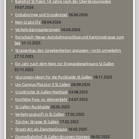
Bahnhof St.Fiden: 10 Jahre nach der Überdeckungsidee
19.07.2026
16.06.2026
Einbahnringe und Grosskreisel
28.04.2026
Kein Gratis-ÖV
16.04.2026
Verkehrslärmsanierungen
Rorschach: Neuer Autobahnanschluss und Kantonsstrasse zum
31.12.2025
See
Strassenbau den Gegebenheiten anpassen – nicht umgekehrt
27.12.2025
Ein Jahr nach dem Nein zur Engpassbeseitigung St.Gallen
25.11.2025
18.11.2025
«Europan»-Ideen für die Ruckhalde St.Gallen
04.09.2025
Uni-Campus Platztor II St.Gallen
24.08.2025
Grünbrücke St.Gallen-Riethüsli
24.07.2025
Konflikte Fuss- vs. Veloverkehr
20.05.2025
St.Gallen-Ruckhalde
17.02.2025
Verkehrszukunft in St.Gallen
17.02.2025
Zürcher Strasse St.Gallen
16.02.2025
Street-Art als Zwischenlösung
06.02.2025
Doppelbahnhof St.Gallen-Bruggen-Haggen