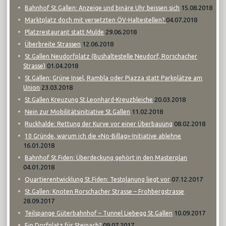
15.08.2018
Bahnhof St.Gallen: Anzeige und binäre Uhr beissen sich
04.07.2018
Marktplatz doch mit versetzten ÖV-Haltestellen?
29.06.2018
Platzrestaurant statt Mulde
12.06.2018
Überbreite Strassen
St.Gallen Neudorfplatz (Bushaltestelle Neudorf, Rorschacher
01.04.2018
Strasse)
St.Gallen: Grüne Insel, Rambla oder Piazza statt Parkplätze am
23.03.2018
Union
20.03.2018
St.Gallen Kreuzung St.Leonhard-Kreuzbleiche
11.02.2018
Nein zur Mobilitätsinitiative St.Gallen
08.02.2018
Ruckhalde: Rettung der Kurve vor einer Überbauung
10 Gründe, warum ich die «No-Billag»-Initiative ablehne
16.01.2018
Bahnhof St.Fiden: Überdeckung gehört in den Masterplan
04.01.2018
07.12.2017
Quartierentwicklung St.Fiden: Testplanung liegt vor
St.Gallen: Knoten Rorschacher Strasse – Frohbergstrasse
28.09.2017
10.09.2017
Teilspange Güterbahnhof – Tunnel Liebegg St.Gallen
09.07.2017
Ein Dorfplatz für Steinach?