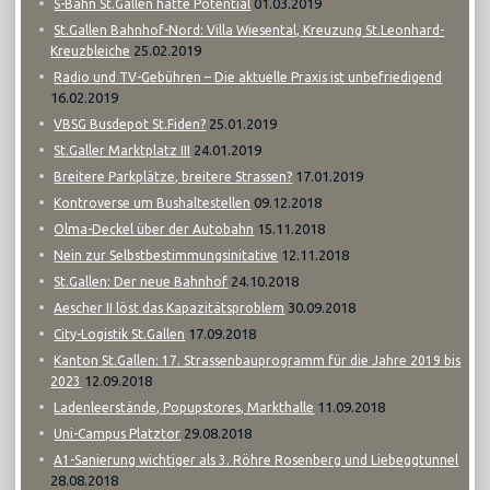
01.03.2019
S-Bahn St.Gallen hätte Potential
St.Gallen Bahnhof-Nord: Villa Wiesental, Kreuzung St.Leonhard-
25.02.2019
Kreuzbleiche
Radio und TV-Gebühren – Die aktuelle Praxis ist unbefriedigend
16.02.2019
25.01.2019
VBSG Busdepot St.Fiden?
24.01.2019
St.Galler Marktplatz III
17.01.2019
Breitere Parkplätze, breitere Strassen?
09.12.2018
Kontroverse um Bushaltestellen
15.11.2018
Olma-Deckel über der Autobahn
12.11.2018
Nein zur Selbstbestimmungsinitative
24.10.2018
St.Gallen: Der neue Bahnhof
30.09.2018
Aescher II löst das Kapazitätsproblem
17.09.2018
City-Logistik St.Gallen
Kanton St.Gallen: 17. Strassenbauprogramm für die Jahre 2019 bis
12.09.2018
2023
11.09.2018
Ladenleerstände, Popupstores, Markthalle
29.08.2018
Uni-Campus Platztor
A1-Sanierung wichtiger als 3. Röhre Rosenberg und Liebeggtunnel
28.08.2018