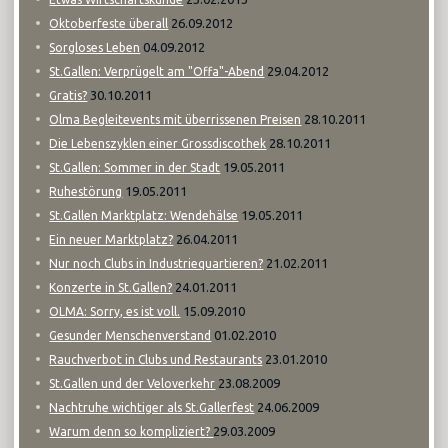
26.09.2012
Oktoberfeste überall
04.09.2012
Sorgloses Leben
29.04.2012
St.Gallen: Verprügelt am "Offa"-Abend
30.10.2011
Gratis?
28.10.2011
Olma Begleitevents mit überrissenen Preisen
28.10.2011
Die Lebenszyklen einer Grossdiscothek
19.05.2011
St.Gallen: Sommer in der Stadt
19.05.2011
Ruhestörung
19.05.2011
St.Gallen Marktplatz: Wendehälse
26.04.2011
Ein neuer Marktplatz?
21.02.2011
Nur noch Clubs in Industriequartieren?
24.01.2011
Konzerte in St.Gallen?
15.09.2010
OLMA: Sorry, es ist voll.
01.02.2010
Gesunder Menschenverstand
23.01.2010
Rauchverbot in Clubs und Restaurants
23.08.2009
St.Gallen und der Veloverkehr
24.06.2009
Nachtruhe wichtiger als St.Gallerfest
29.03.2009
Warum denn so kompliziert?