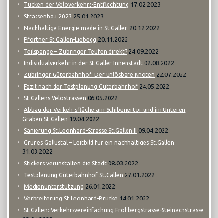
17.02.2023
Tücken der Veloverkehrs-Entflechtung
25.01.2023
Strassenbau 2023
20.12.2022
Nachhaltige Energie made in St.Gallen
20.11.2022
Pförtner St.Gallen-Liebegg
24.09.2022
Teilspange – Zubringer Teufen direkt?
02.08.2022
Individualverkehr in der St.Galler Innenstadt
22.07.2022
Zubringer Güterbahnhof: Der unlösbare Knoten
24.05.2022
Fazit nach der Testplanung Güterbahnhof
06.05.2022
St.Gallens Velostrassen
Abbau der Verkehrsfläche am Schibenertor und im Unteren
19.04.2022
Graben St.Gallen
09.04.2022
Sanierung St.Leonhard-Strasse St.Gallen II
Grünes Gallustal – Leitbild für ein nachhaltiges St.Gallen
31.03.2022
08.03.2022
Stickers verunstalten die Stadt
27.01.2022
Testplanung Güterbahnhof St.Gallen
26.01.2022
Medienunterstützung
14.01.2022
Verbreiterung St.Leonhard-Brücke
St.Gallen: Verkehrsvereinfachung Frohbergstrasse-Steinachstrasse