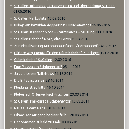
St.Gallen: urbanes Quartierzentrum und Überdeckung St.Fiden
01.09.2016
13.07.2016
St.Galler Marktplatz
16.06.2016
Billag: Wir bezahlen doppelt für Public-Viewings
21.04.2016
St.Gallen: Bahnhof Nord – Kreuzbleiche-Kreuzung
19.04.2016
St.Gallen Bahnhof Nord, alte Fotos
24.02.2016
Zur Visualisierung Autobahnausfahrt Güterbahnhof
19.02.2016
Hilflose Argumente für den Güterbahnhof-Zubringer
12.02.2016
Güterbahnhof St.Gallen
03.11.2015
Eine Piazza am Schibenertor?
21.12.2014
Ja zu bissigen Talkshows
28.10.2014
Die Billag ist unfair
16.10.2014
Kleidung ist zu billig
29.09.2014
Kleber auf Offenverkauf-Früchten
13.08.2014
St.Gallen: Parkgarage Schibenertor
01.10.2013
Raus aus dem Nebel
28.09.2013
Olma: Der Ausgang beginnt früh...
03.09.2013
Der Sommer ist bald zu Ende
25.02.2013
Etwas Wirtschaftskunde