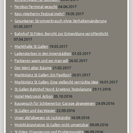
04.06.2017
Fernbus-Terminal gesucht
19.05.2017
Kein «Weihern» Festival mehr?
Gesunkener Stromverbrauch ohne Verhaltensänderung
01.05.2017
Bahnhof St.Fiden: Bericht zur Entwicklung veröffentlicht
07.04.2017
19.03.2017
Markthalle St.Gallen
01.03.2017
Ladensterben in den Innenstädten
26.02.2017
Parkieren wann und wo man will
21.02.2017
Der Wert alter Bäume
26.01.2017
Marktplatz St.Gallen: Ein Pavillon?
16.01.2017
Marktplatz St.Gallen: Eine vielleicht verrückte Idee
29.11.2016
St.Gallen Bahnhof Nord: Ergebnis Testplanung
05.10.2016
Hotel Metropol, Arbon
24.09.2016
Baugesuch für Schibenertor-Garage abgewiesen
22.09.2016
St.Gallen und das Wasser
16.09.2016
Unser Abfallwesen ist rückständig
09.09.2016
Mobilitätsinitative St.Gallen nicht umsetzbar
06.09.2016
St.Fiden: Etappierung und Problempunkte