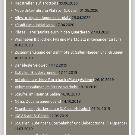
09.06.2020
Radstreifen auf Trottoirs
01.06.2020
Neue Unterführung Platztor St.Gallen
29.04.2020
Alles richtig am Appenzellerplatz
17.04.2020
«Stadtklima-Initiativen»
27.03.2020
Plätze – Treffpunkte auch in den Quartieren
Was haben Bibliothek, FHS und Marktplatz miteinander zu tun?
26.02.2020
Zusammenlegung der Bahnhöfe St.Gallen-Haggen und -Bruggen
30.12.2019
14.12.2019
Der ideale Veloweg
17.11.2019
St.Gallen: Broderbrunnen
26.10.2019
Autobahnanschluss Rorschach «Plus» («Witen»)
18.10.2019
Velomassnahmen im Strassenverkehr
16.10.2019
Staufrei im Raum St.Gallen
14.10.2019
Olma: Zugang ungenügend
03.04.2019
Erweiterung Notkerianum St.Gallen-Neudorf
22.03.2019
IGöV Stadt St.Gallen
St.Gallen: Zubringer Güterbahnhof und Liebeggtunnel (Teilspange)
11.03.2019