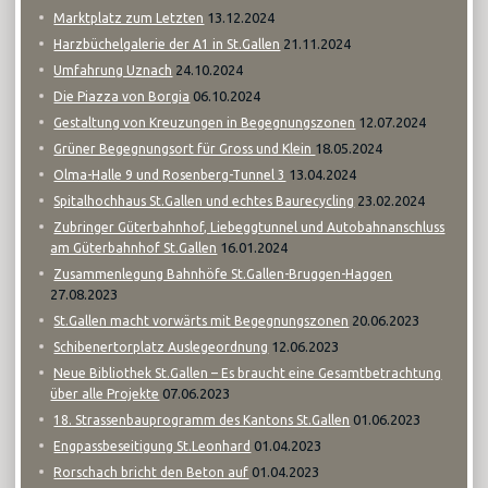
13.12.2024
Marktplatz zum Letzten
21.11.2024
Harzbüchelgalerie der A1 in St.Gallen
24.10.2024
Umfahrung Uznach
06.10.2024
Die Piazza von Borgia
12.07.2024
Gestaltung von Kreuzungen in Begegnungszonen
18.05.2024
Grüner Begegnungsort für Gross und Klein
13.04.2024
Olma-Halle 9 und Rosenberg-Tunnel 3
23.02.2024
Spitalhochhaus St.Gallen und echtes Baurecycling
Zubringer Güterbahnhof, Liebeggtunnel und Autobahnanschluss
16.01.2024
am Güterbahnhof St.Gallen
Zusammenlegung Bahnhöfe St.Gallen-Bruggen-Haggen
27.08.2023
20.06.2023
St.Gallen macht vorwärts mit Begegnungszonen
12.06.2023
Schibenertorplatz Auslegeordnung
Neue Bibliothek St.Gallen – Es braucht eine Gesamtbetrachtung
07.06.2023
über alle Projekte
01.06.2023
18. Strassenbauprogramm des Kantons St.Gallen
01.04.2023
Engpassbeseitigung St.Leonhard
01.04.2023
Rorschach bricht den Beton auf