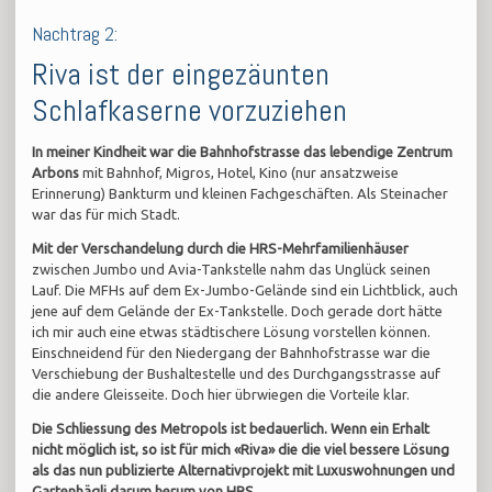
Nachtrag 2:
Riva ist der eingezäunten
Schlafkaserne vorzuziehen
In meiner Kindheit war die Bahnhofstrasse das lebendige Zentrum
Arbons
mit Bahnhof, Migros, Hotel, Kino (nur ansatzweise
Erinnerung) Bankturm und kleinen Fachgeschäften. Als Steinacher
war das für mich Stadt.
Mit der Verschandelung durch die HRS-Mehrfamilienhäuser
zwischen Jumbo und Avia-Tankstelle nahm das Unglück seinen
Lauf. Die MFHs auf dem Ex-Jumbo-Gelände sind ein Lichtblick, auch
jene auf dem Gelände der Ex-Tankstelle. Doch gerade dort hätte
ich mir auch eine etwas städtischere Lösung vorstellen können.
Einschneidend für den Niedergang der Bahnhofstrasse war die
Verschiebung der Bushaltestelle und des Durchgangsstrasse auf
die andere Gleisseite. Doch hier übrwiegen die Vorteile klar.
Die Schliessung des Metropols ist bedauerlich.
Wenn ein Erhalt
nicht möglich ist, so ist für mich «Riva» die die viel bessere Lösung
als das nun publizierte Alternativprojekt mit Luxuswohnungen und
Gartenhägli darum herum von HRS.