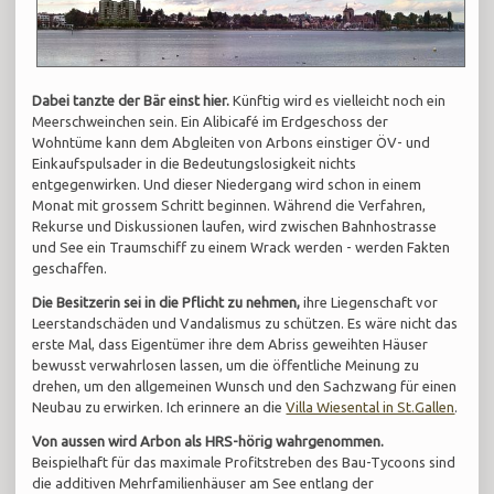
Dabei tanzte der Bär einst hier.
Künftig wird es vielleicht noch ein
Meerschweinchen sein. Ein Alibicafé im Erdgeschoss der
Wohntüme kann dem Abgleiten von Arbons einstiger ÖV- und
Einkaufspulsader in die Bedeutungslosigkeit nichts
entgegenwirken. Und dieser Niedergang wird schon in einem
Monat mit grossem Schritt beginnen. Während die Verfahren,
Rekurse und Diskussionen laufen, wird zwischen Bahnhostrasse
und See ein Traumschiff zu einem Wrack werden - werden Fakten
geschaffen.
Die Besitzerin sei in die Pflicht zu nehmen,
ihre Liegenschaft vor
Leerstandschäden und Vandalismus zu schützen. Es wäre nicht das
erste Mal, dass Eigentümer ihre dem Abriss geweihten Häuser
bewusst verwahrlosen lassen, um die öffentliche Meinung zu
drehen, um den allgemeinen Wunsch und den Sachzwang für einen
Neubau zu erwirken. Ich erinnere an die
Villa Wiesental in St.Gallen
.
Von aussen wird Arbon als HRS-hörig wahrgenommen.
Beispielhaft für das maximale Profitstreben des Bau-Tycoons sind
die additiven Mehrfamilienhäuser am See entlang der