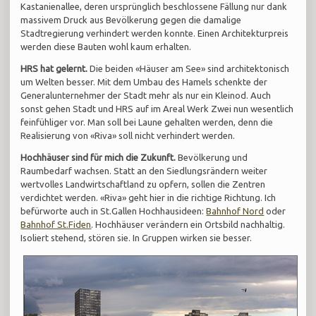
Kastanienallee, deren ursprünglich beschlossene Fällung nur dank
massivem Druck aus Bevölkerung gegen die damalige
Stadtregierung verhindert werden konnte. Einen Architekturpreis
werden diese Bauten wohl kaum erhalten.
HRS hat gelernt.
Die beiden «Häuser am See» sind architektonisch
um Welten besser. Mit dem Umbau des Hamels schenkte der
Generalunternehmer der Stadt mehr als nur ein Kleinod. Auch
sonst gehen Stadt und HRS auf im Areal Werk Zwei nun wesentlich
feinfühliger vor. Man soll bei Laune gehalten werden, denn die
Realisierung von «Riva» soll nicht verhindert werden.
Hochhäuser sind für mich die Zukunft.
Bevölkerung und
Raumbedarf wachsen. Statt an den Siedlungsrändern weiter
wertvolles Landwirtschaftland zu opfern, sollen die Zentren
verdichtet werden. «Riva» geht hier in die richtige Richtung. Ich
befürworte auch in St.Gallen Hochhausideen:
Bahnhof Nord
oder
Bahnhof St.Fiden
. Hochhäuser verändern ein Ortsbild nachhaltig.
Isoliert stehend, stören sie. In Gruppen wirken sie besser.