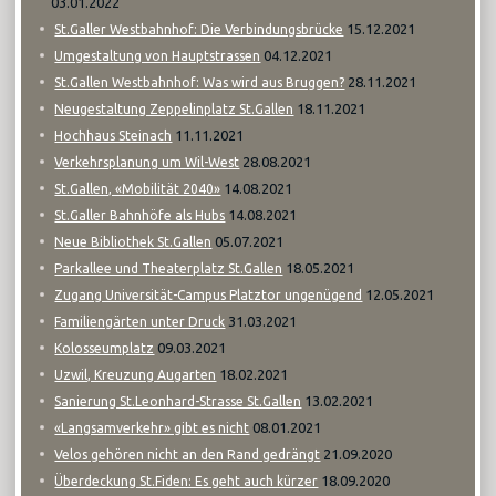
03.01.2022
15.12.2021
St.Galler Westbahnhof: Die Verbindungsbrücke
04.12.2021
Umgestaltung von Hauptstrassen
28.11.2021
St.Gallen Westbahnhof: Was wird aus Bruggen?
18.11.2021
Neugestaltung Zeppelinplatz St.Gallen
11.11.2021
Hochhaus Steinach
28.08.2021
Verkehrsplanung um Wil-West
14.08.2021
St.Gallen, «Mobilität 2040»
14.08.2021
St.Galler Bahnhöfe als Hubs
05.07.2021
Neue Bibliothek St.Gallen
18.05.2021
Parkallee und Theaterplatz St.Gallen
12.05.2021
Zugang Universität-Campus Platztor ungenügend
31.03.2021
Familiengärten unter Druck
09.03.2021
Kolosseumplatz
18.02.2021
Uzwil, Kreuzung Augarten
13.02.2021
Sanierung St.Leonhard-Strasse St.Gallen
08.01.2021
«Langsamverkehr» gibt es nicht
21.09.2020
Velos gehören nicht an den Rand gedrängt
18.09.2020
Überdeckung St.Fiden: Es geht auch kürzer