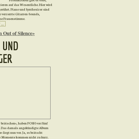
eren auf das Wesentliche. Hier wird
gerührt. Piano und Synthesizer sind
e verzerrte Gitarren-Sounds,
ne Frauenstimme.
..
 Out of Silence»
 UND
GER
 brätschen», haben POSH vor fünf
n. Das damals angekündigte Album
» liegt nun vor. Ja, es brätscht
se Momente kommen nicht zu kurz.