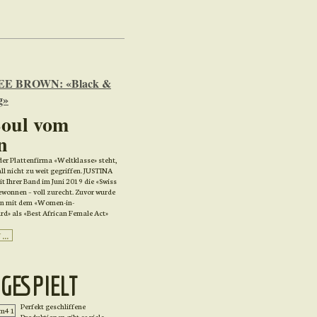
EE BROWN: «Black &
g»
Soul vom
n
der Plattenfirma «Weltklasse» steht,
all nicht zu weit gegriffen. JUSTINA
Ihrer Band im Juni 2019 die «Swiss
ewonnen – voll zurecht. Zuvor wurde
don mit dem «Women-in-
d» als «Best African Female Act»
..
 GESPIELT
Pe
rfekt geschliffene
Produktionen gibt es viele,