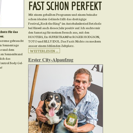
FAST SCHON PERFEKT
Mit einem geballten Programm und einem beinahe
schon idealen Gelände fällt das dreitägige
Festival„Rock the Ring” im Autobahnkreisel Betzholz
bei Hinwil auch dieses Jahr positiv auf. Ich suchte mir
chutz für das
den Samstag für meinen Besuch aus, mit den
er.
HOOTERS, Ex-SUPERTRAMPer ROGER HODGSON,
encreme gebraucht
TOTO und BILLY IDOL. Das Fazit: Nichts zu meckern
sen Sonnentage
ausser einem fehlenden Zeltplatz.
le und dem
WEITERLESEN ...
sten Sonnenbrand
Erster City-Alpaufzug
lich das
ontrol Body Gel-
e!