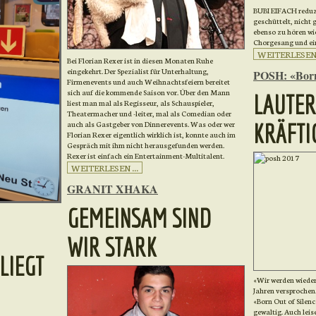
BUBI EIFACH reduzi
geschüttelt, nicht 
ebenso zu hören wi
Chorgesang und ei
WEITERLESEN .
Bei Florian Rexer ist in diesen Monaten Ruhe
eingekehrt. Der Spezialist für Unterhaltung,
POSH: «Born
Firmenevents und auch Weihnachtsfeiern bereitet
sich auf die kommende Saison vor. Über den Mann
LAUTER
liest man mal als Regisseur, als Schauspieler,
Theatermacher und -leiter, mal als Comedian oder
auch als Gastgeber von Dinnerevents. Was oder wer
KRÄFTI
Florian Rexer eigentlich wirklich ist, konnte auch im
Gespräch mit ihm nicht herausgefunden werden.
Rexer ist einfach ein Entertainment-Multitalent.
WEITERLESEN ...
GRANIT XHAKA
GEMEINSAM SIND
WIR STARK
LIEGT
«Wir werden wieder
Jahren versproche
«Born Out of Silence
gewaltig. Auch lei