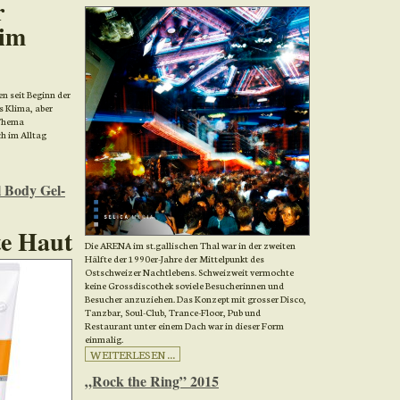
r
 im
n seit Beginn der
s Klima, aber
 Thema
ch im Alltag
 Body Gel-
te Haut
Die ARENA im st.gallischen Thal war in der zweiten
Hälfte der 1990er-Jahre der Mittelpunkt des
Ostschweizer Nachtlebens. Schweizweit vermochte
keine Grossdiscothek soviele Besucherinnen und
Besucher anzuziehen. Das Konzept mit grosser Disco,
Tanzbar, Soul-Club, Trance-Floor, Pub und
Restaurant unter einem Dach war in dieser Form
einmalig.
WEITERLESEN ...
„Rock the Ring” 2015