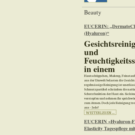
Beauty
EUCERIN: „DermatoCl
(Hyaluron)“
Gesichtsreini
und
Feuchtigkeits
in einem
Hautschüppchen, Makeup, Feinstau
aus der Umwelt belasten die Gesicht
regelmässige Reinigung ist unerlässl
Schmutzpartikel schränken die natür
Schutzfunktion der Haut ein. Sie kön
verstopfen und nehmen ihr sprichwört
zum Atmen. Doch jede Reinigung tro
aus – Jede?
WEITERLESEN ...
EUCERIN «Hyaluron-Fil
Elasticity Tagespflege m