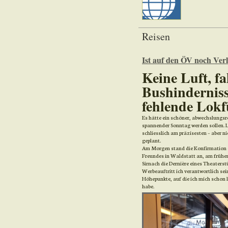
Reisen
Ist auf den ÖV noch Verl
Keine Luft, f
Bushinderniss
fehlende Lokf
Es hätte ein schöner, abwechslungsr
spannender Sonntag werden sollen. L
schliesslich am präzisesten – aber ni
geplant.
Am Morgen stand die Konfirmation d
Freundes in Waldstatt an, am frühe
Sirnach die Dernière eines Theaterst
Werbeauftritt ich verantwortlich sein
Höhepunkte, auf die ich mich schon 
habe.