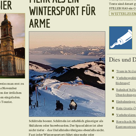
IER
Texte sind derart g
WINTERSPORT FÜR
STILLER HAS ein Ge
WEITERLESEN .
ARME
Dies und 
Tram in St.Ga
Verkehrspoliti
Richtung?
 weiss man erst zu
nde November
Bahnhof St.Fi
on der örtlichen
Überdeckungs
en eingeladen.
Einbahnringe 
 Tourist.
Kein Gratis-
Verkehrslärm
Schlitteln boomt. Schlitteln ist erheblich günstiger als
Rorschach: N
Skifahren oder Snowboarden. Der Spassfaktor ist aber
Kantonsstras
nicht tiefer – das Unfallrisiko übrigens ebenfalls nicht.
Fast jeder Wintersportort führt eine mehr oder