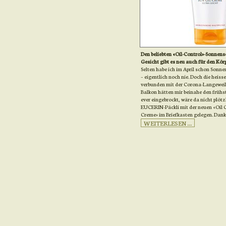
Den beliebten «Oil-Control»-Sonnens
Gesicht gibt es neu auch für den Körp
Selten habe ich im April schon Sonn
– eigentlich noch nie. Doch die heis
verbunden mit der Corona-Langewei
Balkon hätten mir beinahe den früh
ever eingebrockt, wäre da nicht plötz
EUCERIN-Päckli mit der neuen «Oil C
Creme» im Briefkasten gelegen. Dank
WEITERLESEN ...