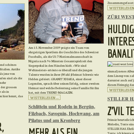
Zusammengefasst: R
WEITERLESEN .
ZÜRI WEST:
HULDI
INTERE
Am 15. November 2009 prägte ein Team von
BANALI
ehrgeizigen Sportlern die Geschichte des Schweizer
Fussballs, als die U17-Nationalmannschaft in
Nigeria nach 96 Minuten Gesamtspielzeit den
 und schönes
Siegerpokal in den Händen hielt. «Wir sind
ditalien. Antike
Weltmeister» ertönte es überall und die jungen
einmal) neues Album
ls jene von
Talente wurden in ihrer (Wahl-)Heimat Schweiz wie
dem Lineup von zah
ufen sind als die
Helden gefeiert. GRANIT XHAKA, einer dieser
darunter auch auf j
 mehr
Legenden, sprach über seinen Erfolg, seiner zweiten
diesen Heimgig dar
 der grossen
Heimat und welche Bedeutung seine Familie für ihn
WEITERLESEN .
 als in
hat, mit dem TREND MAGAZIN.
 hier kennt, das
WEITERLESEN ...
STILLER HA
Schlitteln und Rodeln in Bergün,
Z'VIL T
Filzbach, Savognin, Hochwang, am
Pilatus und am Kronberg
Primär beurteile i
,
Melodie, Texte sind
STILLER HAS. Ehrli
MEHR ALS EIN
Texte, ich könnte