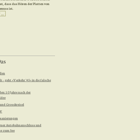
ut, dass das Hören der Platten von
nuss ist.
..
Das
llen
k – geht «Verkehr '45» in die falsche
den: 10 Jahre nach der
idee
und Grosskreisel
ÖV
sanierungen
euer Autobahnanschluss und
se zum See