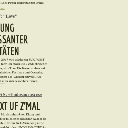
ock-Pop in seiner ganzen Breite.
..
 "Love"
GUNG
SSANTER
TÄTEN
2017 wird wieder ein ZÜRI-WEST-
Jahr. Ein (nach 2012 endlich wieder
, eine Tour. Die Berner stehen auf
lreichen Festivals und Openairs,
enem des "Gurtenfestivals". Auf
f man sich besonders freuen.
..
S: «Endosaurusrex»
EXT UF Z'MAL
ch Musik anhand von Klang und
 für mich eher sekundär. Ausser bei
ch – Hätten die HASen-Song keine
 sie nicht hören. ENDO ANACONDAs