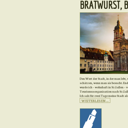
BRATWURST, B
Den Wert der Stadt, in der man lebt,
schätzen, wenn man sie besucht. E
wurde ich – wohnhaft in St.Gallen – v
Tourismusorganisation nach St.Gall
Ich sah für zwei Tage meine Stadt als
WEITERLESEN ...