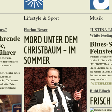
Lifestyle & Sport
Musik
ass?
Florian Rexer
JUSTINA L
White Feelin
ahrende
MORD UNTER DEM
Blues-
e,
CHRISTBAUM – IM
Feinste
ührer
wenn im Beschrieb 
SOMMER
eicher und
ist das in diesem F
etzteres traf es
LEE BROWN hat mit 
cht so wie
Blues Challenge» g
sie bereits in Lon
er Tochter eines
Entertainment Awar
n Abend in
ausgezeichnet.
ücks, für dessen
WEITERLESEN .
 durfte. Beies
länger gefreut
Bubi Eifach
FRISCH