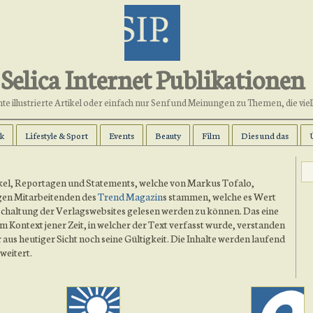
Selica Internet Publikationen
e illustrierte Artikel oder einfach nur Senf und Meinungen zu Themen, die viel
k
Lifestyle & Sport
Events
Beauty
Film
Dies und das
tikel, Reportagen und Statements, welche von Markus Tofalo,
en Mitarbeitenden des
Trend Magazin
s stammen, welche es Wert
schaltung der Verlagswebsites gelesen werden zu können. Das eine
m Kontext jener Zeit, in welcher der Text verfasst wurde, verstanden
aus heutiger Sicht noch seine Gültigkeit. Die Inhalte werden laufend
weitert.