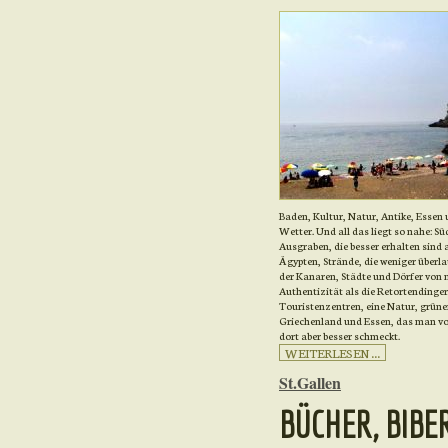
Baden, Kultur, Natur, Antike, Essen
Wetter. Und all das liegt so nahe: Sü
Ausgraben, die besser erhalten sind a
Ägypten, Strände, die weniger überla
der Kanaren, Städte und Dörfer von
Authentizität als die Retortendinger
Touristenzentren, eine Natur, grüner
Griechenland und Essen, das man von
dort aber besser schmeckt.
WEITERLESEN ...
St.Gallen
BÜCHER, BIBER