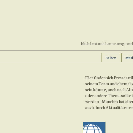
Nach Lust und Laune ausgesucht
Reisen
Musi
Hier finden sich Pressear
seinem Team und ehemalig
sein könnte, auch nach Ab
oder andere Thema sollte i
werden – Manches hat aber 
auch durch Aktualitäten er