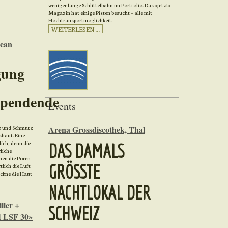
weniger lange Schlittelbahn im Portfolio. Das «jetzt»
Magazin hat einige Pisten besucht – alle mit
Hochtransportmöglichkeit.
WEITERLESEN ...
ean
gung
spendende
Events
Arena Grossdiscothek, Thal
b und Schmutz
shaut. Eine
ich, denn die
DAS DAMALS
liche
nen die Poren
GRÖSSTE
lich die Luft
ckne die Haut
NACHTLOKAL DER
ler +
SCHWEIZ
it LSF 30»