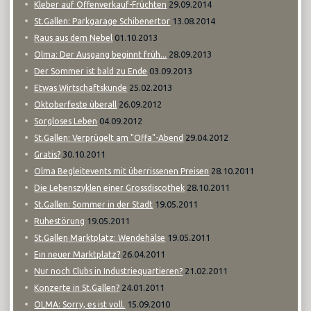
29.09.2014
Kleber auf Offenverkauf-Früchten
13.08.2014
St.Gallen: Parkgarage Schibenertor
01.10.2013
Raus aus dem Nebel
28.09.2013
Olma: Der Ausgang beginnt früh...
03.09.2013
Der Sommer ist bald zu Ende
25.02.2013
Etwas Wirtschaftskunde
26.09.2012
Oktoberfeste überall
04.09.2012
Sorgloses Leben
29.04.2012
St.Gallen: Verprügelt am "Offa"-Abend
30.10.2011
Gratis?
28.10.2011
Olma Begleitevents mit überrissenen Preisen
28.10.2011
Die Lebenszyklen einer Grossdiscothek
19.05.2011
St.Gallen: Sommer in der Stadt
19.05.2011
Ruhestörung
19.05.2011
St.Gallen Marktplatz: Wendehälse
26.04.2011
Ein neuer Marktplatz?
21.02.2011
Nur noch Clubs in Industriequartieren?
24.01.2011
Konzerte in St.Gallen?
15.09.2010
OLMA: Sorry, es ist voll.