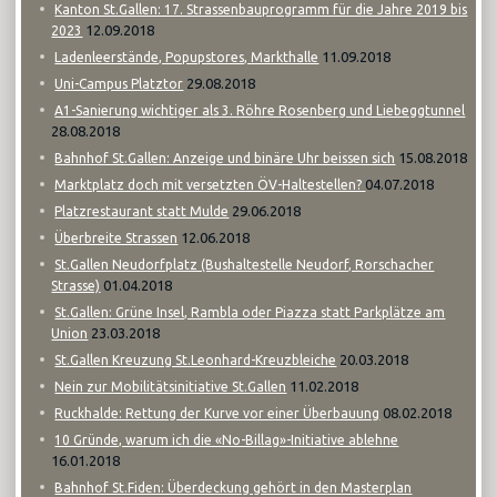
Kanton St.Gallen: 17. Strassenbauprogramm für die Jahre 2019 bis
12.09.2018
2023
11.09.2018
Ladenleerstände, Popupstores, Markthalle
29.08.2018
Uni-Campus Platztor
A1-Sanierung wichtiger als 3. Röhre Rosenberg und Liebeggtunnel
28.08.2018
15.08.2018
Bahnhof St.Gallen: Anzeige und binäre Uhr beissen sich
04.07.2018
Marktplatz doch mit versetzten ÖV-Haltestellen?
29.06.2018
Platzrestaurant statt Mulde
12.06.2018
Überbreite Strassen
St.Gallen Neudorfplatz (Bushaltestelle Neudorf, Rorschacher
01.04.2018
Strasse)
St.Gallen: Grüne Insel, Rambla oder Piazza statt Parkplätze am
23.03.2018
Union
20.03.2018
St.Gallen Kreuzung St.Leonhard-Kreuzbleiche
11.02.2018
Nein zur Mobilitätsinitiative St.Gallen
08.02.2018
Ruckhalde: Rettung der Kurve vor einer Überbauung
10 Gründe, warum ich die «No-Billag»-Initiative ablehne
16.01.2018
Bahnhof St.Fiden: Überdeckung gehört in den Masterplan