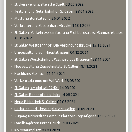
08.03.2022
Stickers verunstalten die Stadt
27.01.2022
Testplanung Güterbahnhof St.Gallen
26.01.2022
Medienunterstützung
14.01.2022
Verbreiterung St.Leonhard-Brücke
St.Gallen: Verkehrsvereinfachung Frohbergstrasse-Steinachstrasse
03.01.2022
15.12.2021
St.Galler Westbahnhof: Die Verbindungsbrücke
04.12.2021
Umgestaltung von Hauptstrassen
28.11.2021
St.Gallen Westbahnhof: Was wird aus Bruggen?
18.11.2021
Neugestaltung Zeppelinplatz St.Gallen
11.11.2021
Hochhaus Steinach
28.08.2021
Verkehrsplanung um Wil-West
14.08.2021
St.Gallen, «Mobilität 2040»
14.08.2021
St.Galler Bahnhöfe als Hubs
05.07.2021
Neue Bibliothek St.Gallen
18.05.2021
Parkallee und Theaterplatz St.Gallen
12.05.2021
Zugang Universität-Campus Platztor ungenügend
31.03.2021
Familiengärten unter Druck
09.03.2021
Kolosseumplatz