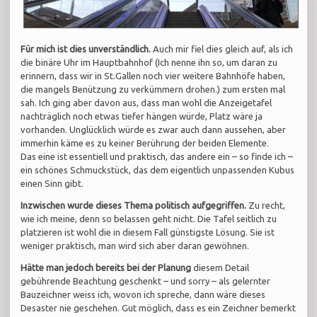
Für mich ist dies unverständlich.
Auch mir fiel dies gleich auf, als ich
die binäre Uhr im Hauptbahnhof (Ich nenne ihn so, um daran zu
erinnern, dass wir in St.Gallen noch vier weitere Bahnhöfe haben,
die mangels Benützung zu verkümmern drohen.) zum ersten mal
sah. Ich ging aber davon aus, dass man wohl die Anzeigetafel
nachträglich noch etwas tiefer hängen würde, Platz wäre ja
vorhanden. Unglücklich würde es zwar auch dann aussehen, aber
immerhin käme es zu keiner Berührung der beiden Elemente.
Das eine ist essentiell und praktisch, das andere ein – so finde ich –
ein schönes Schmuckstück, das dem eigentlich unpassenden Kubus
einen Sinn gibt.
Inzwischen wurde dieses Thema politisch aufgegriffen.
Zu recht,
wie ich meine, denn so belassen geht nicht. Die Tafel seitlich zu
platzieren ist wohl die in diesem Fall günstigste Lösung. Sie ist
weniger praktisch, man wird sich aber daran gewöhnen.
Hätte man jedoch bereits bei der Planung
diesem Detail
gebührende Beachtung geschenkt – und sorry – als gelernter
Bauzeichner weiss ich, wovon ich spreche, dann wäre dieses
Desaster nie geschehen. Gut möglich, dass es ein Zeichner bemerkt