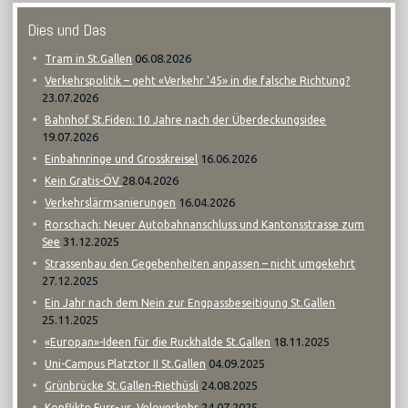
Dies und Das
06.08.2026
Tram in St.Gallen
Verkehrspolitik – geht «Verkehr '45» in die falsche Richtung?
23.07.2026
Bahnhof St.Fiden: 10 Jahre nach der Überdeckungsidee
19.07.2026
16.06.2026
Einbahnringe und Grosskreisel
28.04.2026
Kein Gratis-ÖV
16.04.2026
Verkehrslärmsanierungen
Rorschach: Neuer Autobahnanschluss und Kantonsstrasse zum
31.12.2025
See
Strassenbau den Gegebenheiten anpassen – nicht umgekehrt
27.12.2025
Ein Jahr nach dem Nein zur Engpassbeseitigung St.Gallen
25.11.2025
18.11.2025
«Europan»-Ideen für die Ruckhalde St.Gallen
04.09.2025
Uni-Campus Platztor II St.Gallen
24.08.2025
Grünbrücke St.Gallen-Riethüsli
24.07.2025
Konflikte Fuss- vs. Veloverkehr