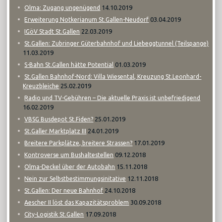
14.10.2019
Olma: Zugang ungenügend
03.04.2019
Erweiterung Notkerianum St.Gallen-Neudorf
22.03.2019
IGöV Stadt St.Gallen
St.Gallen: Zubringer Güterbahnhof und Liebeggtunnel (Teilspange)
11.03.2019
01.03.2019
S-Bahn St.Gallen hätte Potential
St.Gallen Bahnhof-Nord: Villa Wiesental, Kreuzung St.Leonhard-
25.02.2019
Kreuzbleiche
Radio und TV-Gebühren – Die aktuelle Praxis ist unbefriedigend
16.02.2019
25.01.2019
VBSG Busdepot St.Fiden?
24.01.2019
St.Galler Marktplatz III
17.01.2019
Breitere Parkplätze, breitere Strassen?
09.12.2018
Kontroverse um Bushaltestellen
15.11.2018
Olma-Deckel über der Autobahn
12.11.2018
Nein zur Selbstbestimmungsinitative
24.10.2018
St.Gallen: Der neue Bahnhof
30.09.2018
Aescher II löst das Kapazitätsproblem
17.09.2018
City-Logistik St.Gallen