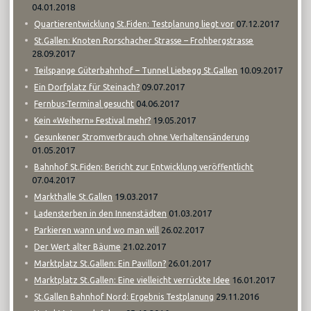
04.01.2018
07.12.2017
Quartierentwicklung St.Fiden: Testplanung liegt vor
St.Gallen: Knoten Rorschacher Strasse – Frohbergstrasse
28.09.2017
10.09.2017
Teilspange Güterbahnhof – Tunnel Liebegg St.Gallen
09.07.2017
Ein Dorfplatz für Steinach?
04.06.2017
Fernbus-Terminal gesucht
19.05.2017
Kein «Weihern» Festival mehr?
Gesunkener Stromverbrauch ohne Verhaltensänderung
01.05.2017
Bahnhof St.Fiden: Bericht zur Entwicklung veröffentlicht
07.04.2017
19.03.2017
Markthalle St.Gallen
01.03.2017
Ladensterben in den Innenstädten
26.02.2017
Parkieren wann und wo man will
21.02.2017
Der Wert alter Bäume
26.01.2017
Marktplatz St.Gallen: Ein Pavillon?
16.01.2017
Marktplatz St.Gallen: Eine vielleicht verrückte Idee
29.11.2016
St.Gallen Bahnhof Nord: Ergebnis Testplanung