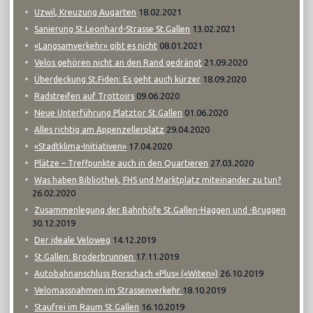
18.02.2021
Uzwil, Kreuzung Augarten
13.02.2021
Sanierung St.Leonhard-Strasse St.Gallen
08.01.2021
«Langsamverkehr» gibt es nicht
21.09.2020
Velos gehören nicht an den Rand gedrängt
18.09.2020
Überdeckung St.Fiden: Es geht auch kürzer
09.06.2020
Radstreifen auf Trottoirs
01.06.2020
Neue Unterführung Platztor St.Gallen
29.04.2020
Alles richtig am Appenzellerplatz
17.04.2020
«Stadtklima-Initiativen»
27.03.2020
Plätze – Treffpunkte auch in den Quartieren
Was haben Bibliothek, FHS und Marktplatz miteinander zu tun?
26.02.2020
Zusammenlegung der Bahnhöfe St.Gallen-Haggen und -Bruggen
30.12.2019
14.12.2019
Der ideale Veloweg
17.11.2019
St.Gallen: Broderbrunnen
26.10.2019
Autobahnanschluss Rorschach «Plus» («Witen»)
18.10.2019
Velomassnahmen im Strassenverkehr
16.10.2019
Staufrei im Raum St.Gallen