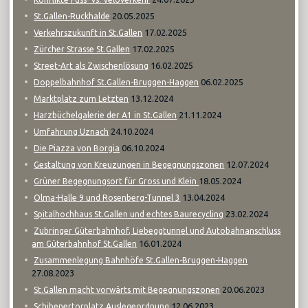
20.05.2025
St.Gallen-Ruckhalde
17.02.2025
Verkehrszukunft in St.Gallen
17.02.2025
Zürcher Strasse St.Gallen
16.02.2025
Street-Art als Zwischenlösung
06.02.2025
Doppelbahnhof St.Gallen-Bruggen-Haggen
13.12.2024
Marktplatz zum Letzten
21.11.2024
Harzbüchelgalerie der A1 in St.Gallen
24.10.2024
Umfahrung Uznach
06.10.2024
Die Piazza von Borgia
12.07.2024
Gestaltung von Kreuzungen in Begegnungszonen
18.05.2024
Grüner Begegnungsort für Gross und Klein
13.04.2024
Olma-Halle 9 und Rosenberg-Tunnel 3
23.02.2024
Spitalhochhaus St.Gallen und echtes Baurecycling
Zubringer Güterbahnhof, Liebeggtunnel und Autobahnanschluss
16.01.2024
am Güterbahnhof St.Gallen
Zusammenlegung Bahnhöfe St.Gallen-Bruggen-Haggen
27.08.2023
20.06.2023
St.Gallen macht vorwärts mit Begegnungszonen
12.06.2023
Schibenertorplatz Auslegeordnung