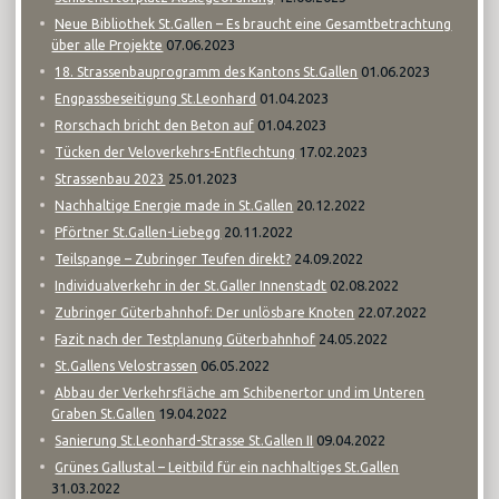
Neue Bibliothek St.Gallen – Es braucht eine Gesamtbetrachtung
07.06.2023
über alle Projekte
01.06.2023
18. Strassenbauprogramm des Kantons St.Gallen
01.04.2023
Engpassbeseitigung St.Leonhard
01.04.2023
Rorschach bricht den Beton auf
17.02.2023
Tücken der Veloverkehrs-Entflechtung
25.01.2023
Strassenbau 2023
20.12.2022
Nachhaltige Energie made in St.Gallen
20.11.2022
Pförtner St.Gallen-Liebegg
24.09.2022
Teilspange – Zubringer Teufen direkt?
02.08.2022
Individualverkehr in der St.Galler Innenstadt
22.07.2022
Zubringer Güterbahnhof: Der unlösbare Knoten
24.05.2022
Fazit nach der Testplanung Güterbahnhof
06.05.2022
St.Gallens Velostrassen
Abbau der Verkehrsfläche am Schibenertor und im Unteren
19.04.2022
Graben St.Gallen
09.04.2022
Sanierung St.Leonhard-Strasse St.Gallen II
Grünes Gallustal – Leitbild für ein nachhaltiges St.Gallen
31.03.2022