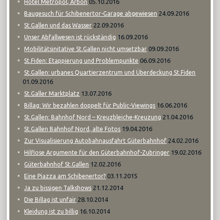
05.10.2016
Hotel Metropol, Arbon
24.09.2016
Baugesuch für Schibenertor-Garage abgewiesen
22.09.2016
St.Gallen und das Wasser
16.09.2016
Unser Abfallwesen ist rückständig
09.09.2016
Mobilitätsinitative St.Gallen nicht umsetzbar
06.09.2016
St.Fiden: Etappierung und Problempunkte
St.Gallen: urbanes Quartierzentrum und Überdeckung St.Fiden
01.09.2016
13.07.2016
St.Galler Marktplatz
16.06.2016
Billag: Wir bezahlen doppelt für Public-Viewings
21.04.2016
St.Gallen: Bahnhof Nord – Kreuzbleiche-Kreuzung
19.04.2016
St.Gallen Bahnhof Nord, alte Fotos
24.02.2016
Zur Visualisierung Autobahnausfahrt Güterbahnhof
19.02.2016
Hilflose Argumente für den Güterbahnhof-Zubringer
12.02.2016
Güterbahnhof St.Gallen
03.11.2015
Eine Piazza am Schibenertor?
21.12.2014
Ja zu bissigen Talkshows
28.10.2014
Die Billag ist unfair
16.10.2014
Kleidung ist zu billig