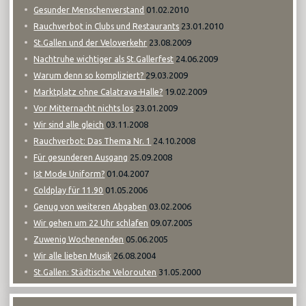
01.02.2010
Gesunder Menschenverstand
23.01.2010
Rauchverbot in Clubs und Restaurants
23.08.2009
St.Gallen und der Veloverkehr
24.06.2009
Nachtruhe wichtiger als St.Gallerfest
29.03.2009
Warum denn so kompliziert?
19.02.2009
Marktplatz ohne Calatrava-Halle?
23.01.2009
Vor Mitternacht nichts los
03.11.2008
Wir sind alle gleich
24.10.2008
Rauchverbot: Das Thema Nr. 1
25.09.2008
Für gesunderen Ausgang
01.04.2007
Ist Mode Uniform?
01.05.2006
Coldplay für 11.90
03.02.2006
Genug von weiteren Abgaben
09.07.2005
Wir gehen um 22 Uhr schlafen
05.06.2005
Zuwenig Wochenenden
26.08.2004
Wir alle lieben Musik
31.05.2000
St.Gallen: Städtische Velorouten