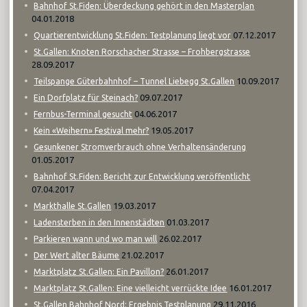
Bahnhof St.Fiden: Überdeckung gehört in den Masterplan
04.01.2018
07.12.2017
Quartierentwicklung St.Fiden: Testplanung liegt vor
St.Gallen: Knoten Rorschacher Strasse – Frohbergstrasse
28.09.2017
10.09.2017
Teilspange Güterbahnhof – Tunnel Liebegg St.Gallen
09.07.2017
Ein Dorfplatz für Steinach?
04.06.2017
Fernbus-Terminal gesucht
19.05.2017
Kein «Weihern» Festival mehr?
Gesunkener Stromverbrauch ohne Verhaltensänderung
01.05.2017
Bahnhof St.Fiden: Bericht zur Entwicklung veröffentlicht
07.04.2017
19.03.2017
Markthalle St.Gallen
01.03.2017
Ladensterben in den Innenstädten
26.02.2017
Parkieren wann und wo man will
21.02.2017
Der Wert alter Bäume
26.01.2017
Marktplatz St.Gallen: Ein Pavillon?
16.01.2017
Marktplatz St.Gallen: Eine vielleicht verrückte Idee
29.11.2016
St.Gallen Bahnhof Nord: Ergebnis Testplanung