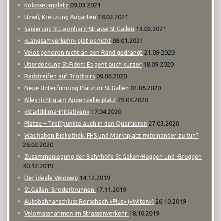
09.03.2021
Kolosseumplatz
18.02.2021
Uzwil, Kreuzung Augarten
13.02.2021
Sanierung St.Leonhard-Strasse St.Gallen
08.01.2021
«Langsamverkehr» gibt es nicht
21.09.2020
Velos gehören nicht an den Rand gedrängt
18.09.2020
Überdeckung St.Fiden: Es geht auch kürzer
09.06.2020
Radstreifen auf Trottoirs
01.06.2020
Neue Unterführung Platztor St.Gallen
29.04.2020
Alles richtig am Appenzellerplatz
17.04.2020
«Stadtklima-Initiativen»
27.03.2020
Plätze – Treffpunkte auch in den Quartieren
Was haben Bibliothek, FHS und Marktplatz miteinander zu tun?
26.02.2020
Zusammenlegung der Bahnhöfe St.Gallen-Haggen und -Bruggen
30.12.2019
14.12.2019
Der ideale Veloweg
17.11.2019
St.Gallen: Broderbrunnen
26.10.2019
Autobahnanschluss Rorschach «Plus» («Witen»)
18.10.2019
Velomassnahmen im Strassenverkehr