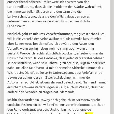
entsprechend höheren Stellenwert. Ich erwarte von der
Landbevölkerung, dass sie die Probleme der Städte wahrnimmt,
die immerzu vollen Strassen und den Lärm und die
Luftverschmutzung, dass sie den Willen, dagegen etwas
unternehmen zu wollen, respektiert. Es ist schliesslich ihr
Lebensraum.
Natürlich geht es mir ums Vorwärtskommen,
möglichst schnell. Ich
will ja die Vorteile des Velos auskosten. Als Rowdie lass ich mich
aber keineswegs beschimpfen. Ich gewähre den Autos den
Vortritt, wenn sie ihn haben, nehme in mir aber, wenn er mir
zusteht. Werde ich rechts absichtlich blockiert, erlaube ich mir die
Linksvorbeifahrt. Ja, der Gedanke, dass jeder Verkehrsteilnehmer
selber schuld ist, wenn sein Fahrzeug zu breit ist, liegt mir natürlich
nahe. Bei allen Manövern ist mir aber meine Sicherheit immer das
Wichtigste. Die oft geäusserte Unterstellung, dass Velofahrende
davon ausgehen, dass im Zweifelsfall ohnehin immer der
Autofahrer schuld ist, ist unwahr rund beleidigend. Niemand nimmt
ernsthaft schwere Verletzungen in Kauf, auch im Wissen, dass der
andere den Schaden zu tragen hat. Niemand!
Ich bin also weder
ein Rowdy noch gehe ich im Strassenverkehr
unnötige Risiken ein. Ich will einfach nur vorwärtskommen, nicht an
den Rand gedrängt werden. Und ich bin nicht der einzige