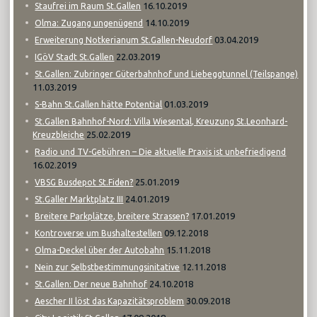
16.10.2019
Staufrei im Raum St.Gallen
14.10.2019
Olma: Zugang ungenügend
03.04.2019
Erweiterung Notkerianum St.Gallen-Neudorf
22.03.2019
IGöV Stadt St.Gallen
St.Gallen: Zubringer Güterbahnhof und Liebeggtunnel (Teilspange)
11.03.2019
01.03.2019
S-Bahn St.Gallen hätte Potential
St.Gallen Bahnhof-Nord: Villa Wiesental, Kreuzung St.Leonhard-
25.02.2019
Kreuzbleiche
Radio und TV-Gebühren – Die aktuelle Praxis ist unbefriedigend
16.02.2019
25.01.2019
VBSG Busdepot St.Fiden?
24.01.2019
St.Galler Marktplatz III
17.01.2019
Breitere Parkplätze, breitere Strassen?
09.12.2018
Kontroverse um Bushaltestellen
15.11.2018
Olma-Deckel über der Autobahn
12.11.2018
Nein zur Selbstbestimmungsinitative
24.10.2018
St.Gallen: Der neue Bahnhof
30.09.2018
Aescher II löst das Kapazitätsproblem