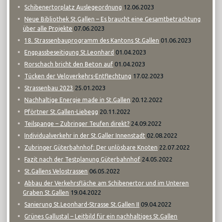
12.06.2023
Schibenertorplatz Auslegeordnung
Neue Bibliothek St.Gallen – Es braucht eine Gesamtbetrachtung
07.06.2023
über alle Projekte
01.06.2023
18. Strassenbauprogramm des Kantons St.Gallen
01.04.2023
Engpassbeseitigung St.Leonhard
01.04.2023
Rorschach bricht den Beton auf
17.02.2023
Tücken der Veloverkehrs-Entflechtung
25.01.2023
Strassenbau 2023
20.12.2022
Nachhaltige Energie made in St.Gallen
20.11.2022
Pförtner St.Gallen-Liebegg
24.09.2022
Teilspange – Zubringer Teufen direkt?
02.08.2022
Individualverkehr in der St.Galler Innenstadt
22.07.2022
Zubringer Güterbahnhof: Der unlösbare Knoten
24.05.2022
Fazit nach der Testplanung Güterbahnhof
06.05.2022
St.Gallens Velostrassen
Abbau der Verkehrsfläche am Schibenertor und im Unteren
19.04.2022
Graben St.Gallen
09.04.2022
Sanierung St.Leonhard-Strasse St.Gallen II
Grünes Gallustal – Leitbild für ein nachhaltiges St.Gallen