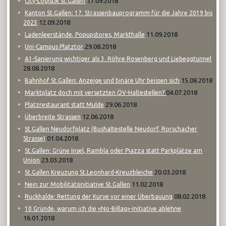
17.09.2018
City-Logistik St.Gallen
Kanton St.Gallen: 17. Strassenbauprogramm für die Jahre 2019 bis
12.09.2018
2023
11.09.2018
Ladenleerstände, Popupstores, Markthalle
29.08.2018
Uni-Campus Platztor
A1-Sanierung wichtiger als 3. Röhre Rosenberg und Liebeggtunnel
28.08.2018
15.08.2018
Bahnhof St.Gallen: Anzeige und binäre Uhr beissen sich
04.07.2018
Marktplatz doch mit versetzten ÖV-Haltestellen?
29.06.2018
Platzrestaurant statt Mulde
12.06.2018
Überbreite Strassen
St.Gallen Neudorfplatz (Bushaltestelle Neudorf, Rorschacher
01.04.2018
Strasse)
St.Gallen: Grüne Insel, Rambla oder Piazza statt Parkplätze am
23.03.2018
Union
20.03.2018
St.Gallen Kreuzung St.Leonhard-Kreuzbleiche
11.02.2018
Nein zur Mobilitätsinitiative St.Gallen
08.02.2018
Ruckhalde: Rettung der Kurve vor einer Überbauung
10 Gründe, warum ich die «No-Billag»-Initiative ablehne
16.01.2018