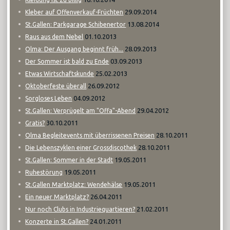
29.09.2014
Kleber auf Offenverkauf-Früchten
13.08.2014
St.Gallen: Parkgarage Schibenertor
01.10.2013
Raus aus dem Nebel
28.09.2013
Olma: Der Ausgang beginnt früh...
03.09.2013
Der Sommer ist bald zu Ende
25.02.2013
Etwas Wirtschaftskunde
26.09.2012
Oktoberfeste überall
04.09.2012
Sorgloses Leben
29.04.2012
St.Gallen: Verprügelt am "Offa"-Abend
30.10.2011
Gratis?
28.10.2011
Olma Begleitevents mit überrissenen Preisen
28.10.2011
Die Lebenszyklen einer Grossdiscothek
19.05.2011
St.Gallen: Sommer in der Stadt
19.05.2011
Ruhestörung
19.05.2011
St.Gallen Marktplatz: Wendehälse
26.04.2011
Ein neuer Marktplatz?
21.02.2011
Nur noch Clubs in Industriequartieren?
24.01.2011
Konzerte in St.Gallen?