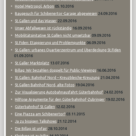
05.10.2016
Hotel Metropol, Arbon
24.09.2016
Baugesuch für Schibenertor-Garage abgewiesen
22.09.2016
St.Gallen und das Wasser
16.09.2016
Unser Abfallwesen ist rückständig
09.09.2016
Mobilitätsinitative St.Gallen nicht umsetzbar
06.09.2016
St.Fiden: Etappierung und Problempunkte
St.Gallen: urbanes Quartierzentrum und Überdeckung St.Fiden
01.09.2016
13.07.2016
St.Galler Marktplatz
16.06.2016
Billag: Wir bezahlen doppelt für Public-Viewings
21.04.2016
St.Gallen: Bahnhof Nord – Kreuzbleiche-Kreuzung
19.04.2016
St.Gallen Bahnhof Nord, alte Fotos
24.02.2016
Zur Visualisierung Autobahnausfahrt Güterbahnhof
19.02.2016
Hilflose Argumente für den Güterbahnhof-Zubringer
12.02.2016
Güterbahnhof St.Gallen
03.11.2015
Eine Piazza am Schibenertor?
21.12.2014
Ja zu bissigen Talkshows
28.10.2014
Die Billag ist unfair
16.10.2014
Kleidung ist zu billig