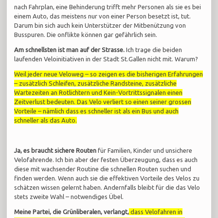
nach Fahrplan, eine Behinderung trifft mehr Personen als sie es bei
einem Auto, das meistens nur von einer Person besetzt ist, tut.
Darum bin sich auch kein Unterstützer der Mitbenützung von
Busspuren. Die onflikte können gar gefährlich sein.
Am schnellsten ist man auf der Strasse.
Ich trage die beiden
laufenden Veloinitiativen in der Stadt St.Gallen nicht mit. Warum?
Weil jeder neue Veloweg – so zeigen es die bisherigen Erfahrungen
– zusätzlich Schleifen, zusätzliche Randsteine, zusätzliche
Wartezeiten an Rotlichtern und Kein-Vortrittssignalen einen
Zeitverlust bedeuten. Das Velo verliert so einen seiner grossen
Vorteile – nämlich dass es schneller ist als ein Bus und auch
schneller als das Auto.
Ja, es braucht sichere Routen
für Familien, Kinder und unsichere
Velofahrende. Ich bin aber der festen Überzeugung, dass es auch
diese mit wachsender Routine die schnellen Routen suchen und
finden werden. Wenn auch sie die effektiven Vorteile des Velos zu
schätzen wissen gelernt haben. Andernfalls bleibt für die das Velo
stets zweite Wahl – notwendiges Übel.
Meine Partei, die Grünliberalen, verlangt,
dass Velofahren in