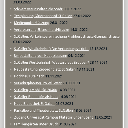
31.03.2022
08.03.2022
Stickers verunstalten die Stadt
27.01.2022
Testplanung Güterbahnhof St.Gallen
26.01.2022
Medienunterstützung
14.01.2022
Verbreiterung St.Leonhard-Brücke
St.Gallen: Verkehrsvereinfachung Frohbergstrasse-Steinachstrasse
03.01.2022
15.12.2021
St.Galler Westbahnhof: Die Verbindungsbrücke
04.12.2021
Umgestaltung von Hauptstrassen
28.11.2021
St.Gallen Westbahnhof: Was wird aus Bruggen?
18.11.2021
Neugestaltung Zeppelinplatz St.Gallen
11.11.2021
Hochhaus Steinach
28.08.2021
Verkehrsplanung um Wil-West
14.08.2021
St.Gallen, «Mobilität 2040»
14.08.2021
St.Galler Bahnhöfe als Hubs
05.07.2021
Neue Bibliothek St.Gallen
18.05.2021
Parkallee und Theaterplatz St.Gallen
12.05.2021
Zugang Universität-Campus Platztor ungenügend
31.03.2021
Familiengärten unter Druck