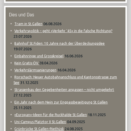
Dies und Das
06.08.2026
Tram in St.Gallen
Verkehrspolitik – geht «Verkehr '45» in die falsche Richtung?
23.07.2026
Bahnhof St.Fiden: 10 Jahre nach der Überdeckungsidee
19.07.2026
16.06.2026
Einbahnringe und Grosskreisel
28.04.2026
Kein Gratis-ÖV
16.04.2026
Verkehrslärmsanierungen
Rorschach: Neuer Autobahnanschluss und Kantonsstrasse zum
31.12.2025
See
Strassenbau den Gegebenheiten anpassen – nicht umgekehrt
27.12.2025
Ein Jahr nach dem Nein zur Engpassbeseitigung St.Gallen
25.11.2025
18.11.2025
«Europan»-Ideen für die Ruckhalde St.Gallen
04.09.2025
Uni-Campus Platztor II St.Gallen
24.08.2025
Grünbrücke St.Gallen-Riethüsli