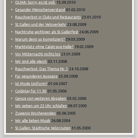
15.09.2010
OLMA: Sorry, es ist voll.
01.02.2010
Gesunder Menschenverstand
23.01.2010
Rauchverbot in Clubs und Restaurants
23.08.2009
St.Gallen und der Veloverkehr
24.06.2009
Nachtruhe wichtiger als St.Gallerfest
29.03.2009
Warum denn so kompliziert?
19.02.2009
Marktplatz ohne Calatrava-Halle?
23.01.2009
Vor Mitternacht nichts los
03.11.2008
Wir sind alle gleich
24.10.2008
Rauchverbot: Das Thema Nr. 1
25.09.2008
Für gesunderen Ausgang
01.04.2007
Ist Mode Uniform?
01.05.2006
Coldplay für 11.90
03.02.2006
Genug von weiteren Abgaben
09.07.2005
Wir gehen um 22 Uhr schlafen
05.06.2005
Zuwenig Wochenenden
26.08.2004
Wir alle lieben Musik
31.05.2000
St.Gallen: Städtische Velorouten