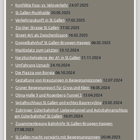
24.07.2025
Konflikte Fuss- vs. Veloverkehr
20.05.2025
St.Gallen-Ruckhalde
17.02.2025
Verkehrszukunft in St.Gallen
17.02.2025
Zürcher Strasse St.Gallen
16.02.2025
Street-Art als Zwischenlösung
06.02.2025
Doppelbahnhof St.Gallen-Bruggen-Haggen
13.12.2024
Marktplatz zum Letzten
21.11.2024
Harzbüchelgalerie der A1 in St.Gallen
24.10.2024
Umfahrung Uznach
06.10.2024
Die Piazza von Borgia
12.07.2024
Gestaltung von Kreuzungen in Begegnungszonen
18.05.2024
Grüner Begegnungsort für Gross und Klein
13.04.2024
Olma-Halle 9 und Rosenberg-Tunnel 3
23.02.2024
Spitalhochhaus St.Gallen und echtes Baurecycling
Zubringer Güterbahnhof, Liebeggtunnel und Autobahnanschluss
16.01.2024
am Güterbahnhof St.Gallen
Zusammenlegung Bahnhöfe St.Gallen-Bruggen-Haggen
27.08.2023
20.06.2023
St.Gallen macht vorwärts mit Begegnungszonen