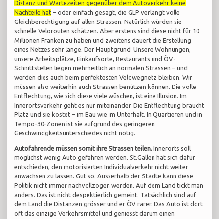
Distanz und Wartezeiten gegenüber dem Autoverkehr keine
Nachteile hat
– oder einfach gesagt, die GLP verlangt volle
Gleichberechtigung auf allen Strassen. Natürlich würden sie
schnelle Velorouten schätzen. Aber erstens sind diese nicht für 10
Millionen Franken zu haben und zweitens dauert die Erstellung
eines Netzes sehr lange. Der Hauptgrund: Unsere Wohnungen,
unsere Arbeitsplätze, Einkaufsorte, Restaurants und ÖV-
Schnittstellen liegen mehrheitlich an normalen Strassen – und
werden dies auch beim perfektesten Velowegnetz bleiben. Wir
müssen also weiterhin auch Strassen benützen können. Die volle
Entflechtung, wie sich diese viele wüschen, ist eine Illusion. Im
Innerortsverkehr geht es nur miteinander. Die Entflechtung braucht
Platz und sie kostet – im Bau wie im Unterhalt. In Quartieren und in
Tempo-30-Zonen ist sie aufgrund des geringeren
Geschwindgkeitsunterschiedes nicht nötig.
Autofahrende müssen somit ihre Strassen teilen.
Innerorts soll
möglichst wenig Auto gefahren werden. St.Gallen hat sich dafür
entschieden, den motorisierten Individualverkehr nicht weiter
anwachsen zu lassen. Gut so. Ausserhalb der Städte kann diese
Politik nicht immer nachvollzogen werden. Auf dem Land tickt man
anders. Das ist nicht despektierlich gemeint. Tatsächlich sind auf
dem Land die Distanzen grösser und er ÖV rarer. Das Auto ist dort
oft das einzige Verkehrsmittel und geniesst darum einen