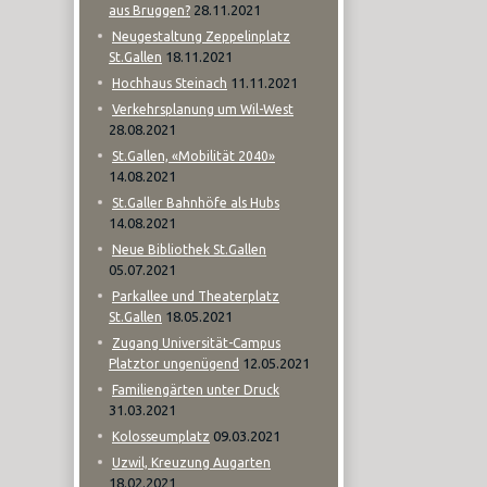
28.11.2021
aus Bruggen?
Neugestaltung Zeppelinplatz
18.11.2021
St.Gallen
11.11.2021
Hochhaus Steinach
Verkehrsplanung um Wil-West
28.08.2021
St.Gallen, «Mobilität 2040»
14.08.2021
St.Galler Bahnhöfe als Hubs
14.08.2021
Neue Bibliothek St.Gallen
05.07.2021
Parkallee und Theaterplatz
18.05.2021
St.Gallen
Zugang Universität-Campus
12.05.2021
Platztor ungenügend
Familiengärten unter Druck
31.03.2021
09.03.2021
Kolosseumplatz
Uzwil, Kreuzung Augarten
18.02.2021