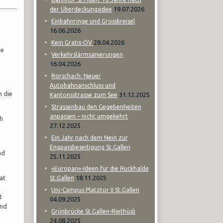
19.07.2026
der Überdeckungsidee
Einbahnringe und Grosskreisel
16.06.2026
28.04.2026
Kein Gratis-ÖV
ne
Verkehrslärmsanierungen
16.04.2026
Rorschach: Neuer
Autobahnanschluss und
n die
31.12.2025
Kantonsstrasse zum See
Strassenbau den Gegebenheiten
anpassen – nicht umgekehrt
ch
27.12.2025
Ein Jahr nach dem Nein zur
Engpassbeseitigung St.Gallen
nd
25.11.2025
«Europan»-Ideen für die Ruckhalde
at
18.11.2025
St.Gallen
Uni-Campus Platztor II St.Gallen
t
04.09.2025
und
Grünbrücke St.Gallen-Riethüsli
24.08.2025