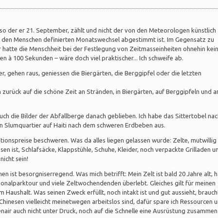
lso der er 21. September, zählt und nicht der von den Meteorologen künstlich
rch den Menschen definierten Monatswechsel abgestimmt ist. Im Gegensatz zu
 hatte die Menschheit bei der Festlegung von Zeitmasseinheiten ohnehin kei
en à 100 Sekunden – wäre doch viel praktischer... Ich schweife ab.
 gehen raus, geniessen die Biergärten, die Berggipfel oder die letzten
zurück auf die schöne Zeit an Stränden, in Biergärten, auf Berggipfeln und a
uch die Bilder der Abfallberge danach geblieben. Ich habe das Sittertobel na
n Slumquartier auf Haiti nach dem schweren Erdbeben aus.
onspreise beschweren. Was da alles liegen gelassen wurde: Zelte, mutwillig
en ist, Schlafsäcke, Klappstühle, Schuhe, Kleider, noch verpackte Grilladen u
nicht sein!
n ist besorgniserregend. Was mich betrifft: Mein Zelt ist bald 20 Jahre alt, h
ionalparktour und viele Zeltwochendenden überlebt. Gleiches gilt für meinen
m Haushalt. Was seinen Zweck erfüllt, noch intakt ist und gut aussieht, brauch
 Chinesen vielleicht meinetwegen arbeitslos sind, dafür spare ich Ressourcen 
nair auch nicht unter Druck, noch auf die Schnelle eine Ausrüstung zusammen