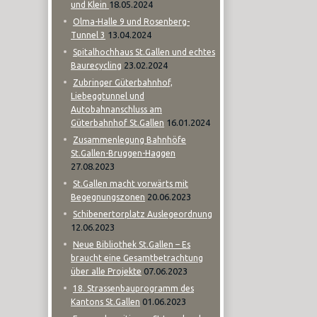
18.05.2024
und Klein
Olma-Halle 9 und Rosenberg-
13.04.2024
Tunnel 3
Spitalhochhaus St.Gallen und echtes
23.02.2024
Baurecycling
Zubringer Güterbahnhof,
Liebeggtunnel und
Autobahnanschluss am
16.01.2024
Güterbahnhof St.Gallen
Zusammenlegung Bahnhöfe
St.Gallen-Bruggen-Haggen
27.08.2023
St.Gallen macht vorwärts mit
20.06.2023
Begegnungszonen
Schibenertorplatz Auslegeordnung
12.06.2023
Neue Bibliothek St.Gallen – Es
braucht eine Gesamtbetrachtung
07.06.2023
über alle Projekte
18. Strassenbauprogramm des
01.06.2023
Kantons St.Gallen