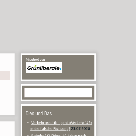
Mitglied von
Dies und Das
Verkehrspolitik – geht «Verkehr '45»
23.07.2026
in die falsche Richtung?
Bahnhof St.Fiden: 10 Jahre nach