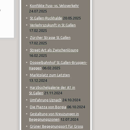
Konflikte Fuss- vs. Veloverkehr
0
24.07.2025
20.05.2025
St.Gallen-Ruckhalde
Verkehrszukunft in St.Gallen
17.02.2025
Zürcher Strasse St.Gallen
17.02.2025
Street-Art als Zwischenlösung
16.02.2025
Doppelbahnhof St.Gallen-Bruggen-
06.02.2025
Haggen
Marktplatz zum Letzten
13.12.2024
Harzbüchelgalerie der A1 in
21.11.2024
St.Gallen
24.10.2024
Umfahrung Uznach
06.10.2024
Die Piazza von Borgia
Gestaltung von Kreuzungen in
12.07.2024
Begegnungszonen
Grüner Begegnungsort für Gross