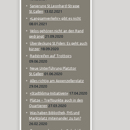
Sanierung St.Leonhard-Strasse
13.02.2021
St.Gallen
«Langsamverkehr» gibt es nicht
08.01.2021
Velos gehören nicht an den Rand
21.09.2020
gedrängt
Überdeckung St.Fiden: Es geht auch
18.09.2020
kürzer
Radstreifen auf Trottoirs
09.06.2020
Neue Unterführung Platztor
01.06.2020
St.Gallen
Alles richtig am Appenzellerplatz
29.04.2020
17.04.2020
«Stadtklima-Initiativen»
Plätze – Treffpunkte auch in den
27.03.2020
Quartieren
Was haben Bibliothek, FHS und
Marktplatz miteinander zu tun?
26.02.2020