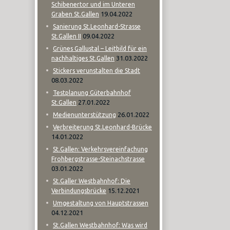
Schibenertor und im Unteren
19.04.2022
Graben St.Gallen
Sanierung St.Leonhard-Strasse
09.04.2022
St.Gallen II
Grünes Gallustal – Leitbild für ein
31.03.2022
nachhaltiges St.Gallen
Stickers verunstalten die Stadt
08.03.2022
Testplanung Güterbahnhof
27.01.2022
St.Gallen
26.01.2022
Medienunterstützung
Verbreiterung St.Leonhard-Brücke
14.01.2022
St.Gallen: Verkehrsvereinfachung
Frohbergstrasse-Steinachstrasse
03.01.2022
St.Galler Westbahnhof: Die
15.12.2021
Verbindungsbrücke
Umgestaltung von Hauptstrassen
04.12.2021
St.Gallen Westbahnhof: Was wird