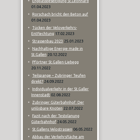
Engpassbeseitigung St.Leonhard
01.04.2023
Rorschach bricht den Beton auf
01.04.2023
Tücken der Veloverkehrs-
17.02.2023
Entflechtung
25.01.2023
Strassenbau 2023
Nachhaltige Energie made in
20.12.2022
St.Gallen
Pförtner St.Gallen-Liebegg
20.11.2022
Teilspange – Zubringer Teufen
24.09.2022
direkt?
Individualverkehr in der St.Galler
02.08.2022
Innenstadt
Zubringer Güterbahnhof: Der
22.07.2022
unlösbare Knoten
Fazit nach der Testplanung
24.05.2022
Güterbahnhof
06.05.2022
St.Gallens Velostrassen
Abbau der Verkehrsfläche am