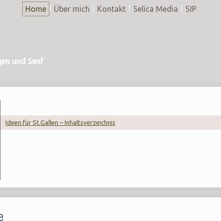
Home
Über mich
Kontakt
Selica Media
SIP
gen und Senf
Ideen für St.Gallen – Inhaltsverzeichnis
e