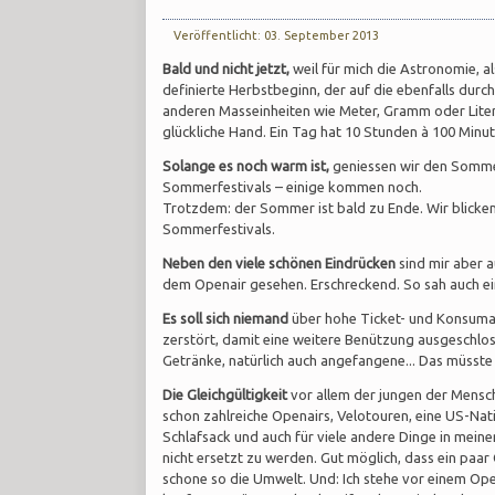
Veröffentlicht: 03. September 2013
Bald und nicht jetzt,
weil für mich die Astronomie, a
definierte Herbstbeginn, der auf die ebenfalls du
anderen Masseinheiten wie Meter, Gramm oder Liter
glückliche Hand. Ein Tag hat 10 Stunden à 100 Minut
Solange es noch warm ist,
geniessen wir den Sommer,
Sommerfestivals – einige kommen noch.
Trotzdem: der Sommer ist bald zu Ende. Wir blicken 
Sommerfestivals.
Neben den viele schönen Eindrücken
sind mir aber a
dem Openair gesehen. Erschreckend. So sah auch ei
Es soll sich niemand
über hohe Ticket- und Konsumati
zerstört, damit eine weitere Benützung ausgeschloss
Getränke, natürlich auch angefangene... Das müsste 
Die Gleichgültigkeit
vor allem der jungen der Mensche
schon zahlreiche Openairs, Velotouren, eine US-Nat
Schlafsack und auch für viele andere Dinge in meine
nicht ersetzt zu werden. Gut möglich, dass ein paar
schone so die Umwelt. Und: Ich stehe vor einem Ope