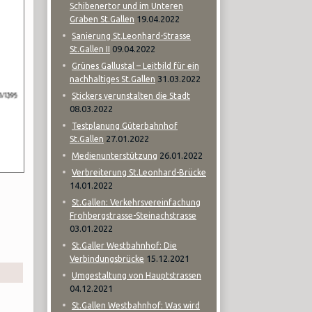
Schibenertor und im Unteren
19.04.2022
Graben St.Gallen
Sanierung St.Leonhard-Strasse
09.04.2022
St.Gallen II
Grünes Gallustal – Leitbild für ein
31.03.2022
nachhaltiges St.Gallen
Stickers verunstalten die Stadt
08.03.2022
Testplanung Güterbahnhof
27.01.2022
St.Gallen
26.01.2022
Medienunterstützung
Verbreiterung St.Leonhard-Brücke
14.01.2022
St.Gallen: Verkehrsvereinfachung
Frohbergstrasse-Steinachstrasse
03.01.2022
St.Galler Westbahnhof: Die
15.12.2021
Verbindungsbrücke
Umgestaltung von Hauptstrassen
04.12.2021
St.Gallen Westbahnhof: Was wird