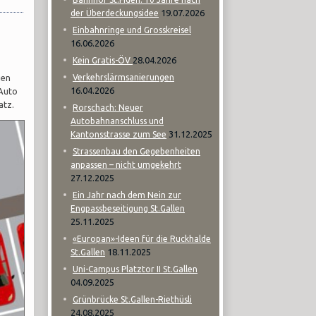
19.07.2026
der Überdeckungsidee
Einbahnringe und Grosskreisel
16.06.2026
28.04.2026
Kein Gratis-ÖV
gen
Verkehrslärmsanierungen
16.04.2026
 Auto
atz.
Rorschach: Neuer
Autobahnanschluss und
31.12.2025
Kantonsstrasse zum See
Strassenbau den Gegebenheiten
anpassen – nicht umgekehrt
27.12.2025
Ein Jahr nach dem Nein zur
Engpassbeseitigung St.Gallen
25.11.2025
«Europan»-Ideen für die Ruckhalde
18.11.2025
St.Gallen
Uni-Campus Platztor II St.Gallen
04.09.2025
Grünbrücke St.Gallen-Riethüsli
24.08.2025