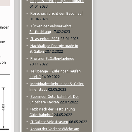
Engpassbeseitigung St.Leonhard
01.04.2023
Rorschach bricht den Beton auf
01.04.2023
Tücken der Veloverkehrs-
wungen
17.02.2023
Entflechtung
25.01.2023
Strassenbau 2023
edem
Nachhaltige Energie made in
20.12.2022
St.Gallen
e
Pförtner St.Gallen-Liebegg
 von
20.11.2022
Teilspange – Zubringer Teufen
24.09.2022
direkt?
Individualverkehr in der St.Galler
02.08.2022
Innenstadt
Zubringer Güterbahnhof: Der
22.07.2022
unlösbare Knoten
Fazit nach der Testplanung
24.05.2022
Güterbahnhof
06.05.2022
St.Gallens Velostrassen
Abbau der Verkehrsfläche am