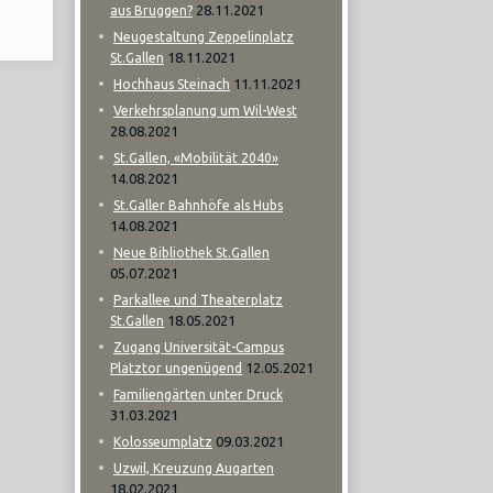
28.11.2021
aus Bruggen?
Neugestaltung Zeppelinplatz
18.11.2021
St.Gallen
11.11.2021
Hochhaus Steinach
Verkehrsplanung um Wil-West
28.08.2021
St.Gallen, «Mobilität 2040»
14.08.2021
St.Galler Bahnhöfe als Hubs
14.08.2021
Neue Bibliothek St.Gallen
05.07.2021
Parkallee und Theaterplatz
18.05.2021
St.Gallen
Zugang Universität-Campus
12.05.2021
Platztor ungenügend
Familiengärten unter Druck
31.03.2021
09.03.2021
Kolosseumplatz
Uzwil, Kreuzung Augarten
18.02.2021