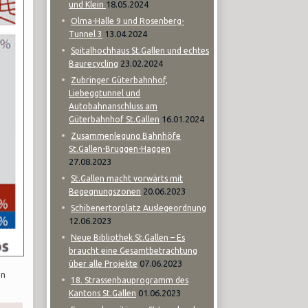
18.05.2024
und Klein
Olma-Halle 9 und Rosenberg-
13.04.2024
Tunnel 3
Spitalhochhaus St.Gallen und echtes
23.02.2024
Baurecycling
Zubringer Güterbahnhof,
Liebeggtunnel und
Autobahnanschluss am
16.01.2024
Güterbahnhof St.Gallen
Zusammenlegung Bahnhöfe
St.Gallen-Bruggen-Haggen
27.08.2023
St.Gallen macht vorwärts mit
20.06.2023
Begegnungszonen
Schibenertorplatz Auslegeordnung
12.06.2023
Neue Bibliothek St.Gallen – Es
braucht eine Gesamtbetrachtung
07.06.2023
über alle Projekte
en
18. Strassenbauprogramm des
01.06.2023
Kantons St.Gallen