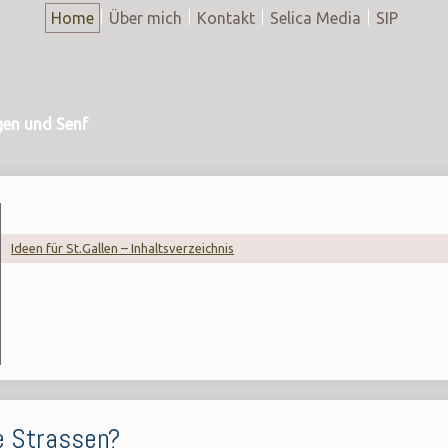
Home
Über mich
Kontakt
Selica Media
SIP
gen und Senf
Ideen für St.Gallen – Inhaltsverzeichnis
re Strassen?