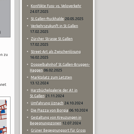
Konflikte Fuss- vs. Veloverkehr
24.07.2025
20.05.2025
St.Gallen-Ruckhalde
Verkehrszukunft in St.Gallen
17.02.2025
Zürcher Strasse St.Gallen
17.02.2025
Street-Art als Zwischenlösung
en zu
16.02.2025
Doppelbahnhof St.Gallen-Bruggen-
06.02.2025
Haggen
Marktplatz zum Letzten
13.12.2024
hnet
Harzbüchelgalerie der A1 in
21.11.2024
St.Gallen
24.10.2024
Umfahrung Uznach
06.10.2024
Die Piazza von Borgia
Gestaltung von Kreuzungen in
12.07.2024
Begegnungszonen
Grüner Begegnungsort für Gross