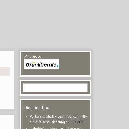
Mitglied von
Dies und Das
Verkehrspolitik – geht «Verkehr '45»
23.07.2026
in die falsche Richtung?
Bahnhof St.Fiden: 10 Jahre nach