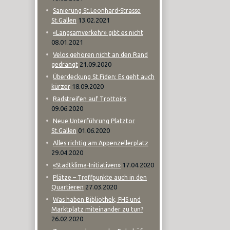
Sanierung St.Leonhard-Strasse
13.02.2021
St.Gallen
«Langsamverkehr» gibt es nicht
08.01.2021
Velos gehören nicht an den Rand
21.09.2020
gedrängt
Überdeckung St.Fiden: Es geht auch
18.09.2020
kürzer
Radstreifen auf Trottoirs
09.06.2020
Neue Unterführung Platztor
01.06.2020
St.Gallen
Alles richtig am Appenzellerplatz
29.04.2020
17.04.2020
«Stadtklima-Initiativen»
Plätze – Treffpunkte auch in den
27.03.2020
Quartieren
Was haben Bibliothek, FHS und
Marktplatz miteinander zu tun?
26.02.2020