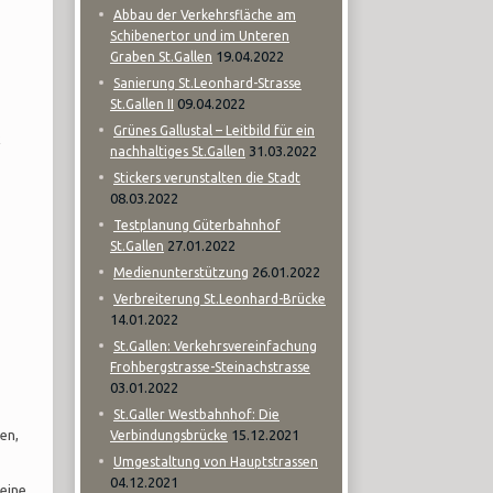
Abbau der Verkehrsfläche am
Schibenertor und im Unteren
19.04.2022
Graben St.Gallen
Sanierung St.Leonhard-Strasse
09.04.2022
St.Gallen II
Grünes Gallustal – Leitbild für ein
k
31.03.2022
nachhaltiges St.Gallen
Stickers verunstalten die Stadt
08.03.2022
Testplanung Güterbahnhof
27.01.2022
St.Gallen
26.01.2022
Medienunterstützung
Verbreiterung St.Leonhard-Brücke
14.01.2022
St.Gallen: Verkehrsvereinfachung
Frohbergstrasse-Steinachstrasse
03.01.2022
St.Galler Westbahnhof: Die
en,
15.12.2021
Verbindungsbrücke
Umgestaltung von Hauptstrassen
04.12.2021
 eine