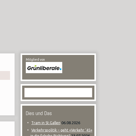
Mitglied von
Dies und Das
06.08.2026
Tram in St.Gallen
Verkehrspolitik – geht «Verkehr '45»
23.07.2026
in die falsche Richtung?