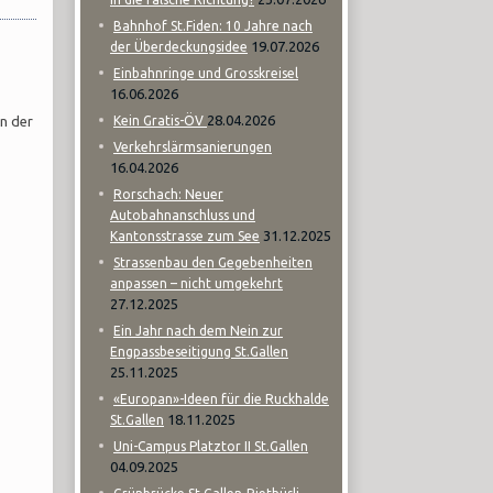
Bahnhof St.Fiden: 10 Jahre nach
19.07.2026
der Überdeckungsidee
Einbahnringe und Grosskreisel
16.06.2026
28.04.2026
en der
Kein Gratis-ÖV
Verkehrslärmsanierungen
16.04.2026
Rorschach: Neuer
Autobahnanschluss und
31.12.2025
Kantonsstrasse zum See
Strassenbau den Gegebenheiten
anpassen – nicht umgekehrt
27.12.2025
Ein Jahr nach dem Nein zur
Engpassbeseitigung St.Gallen
25.11.2025
«Europan»-Ideen für die Ruckhalde
18.11.2025
St.Gallen
Uni-Campus Platztor II St.Gallen
04.09.2025