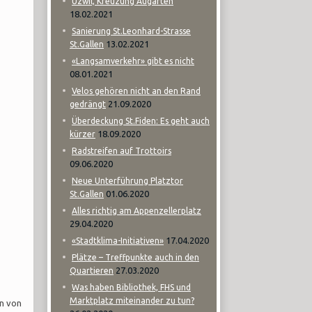
Uzwil, Kreuzung Augarten
18.02.2021
Sanierung St.Leonhard-Strasse
13.02.2021
St.Gallen
«Langsamverkehr» gibt es nicht
08.01.2021
Velos gehören nicht an den Rand
21.09.2020
gedrängt
Überdeckung St.Fiden: Es geht auch
18.09.2020
kürzer
Radstreifen auf Trottoirs
09.06.2020
Neue Unterführung Platztor
01.06.2020
St.Gallen
Alles richtig am Appenzellerplatz
29.04.2020
17.04.2020
«Stadtklima-Initiativen»
Plätze – Treffpunkte auch in den
27.03.2020
Quartieren
Was haben Bibliothek, FHS und
Marktplatz miteinander zu tun?
n von