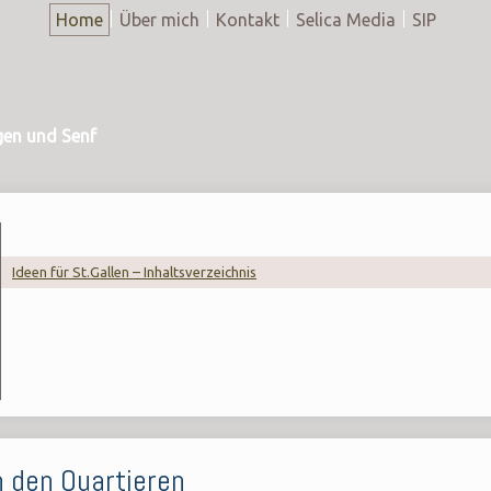
Home
Über mich
Kontakt
Selica Media
SIP
gen und Senf
Ideen für St.Gallen – Inhaltsverzeichnis
n den Quartieren