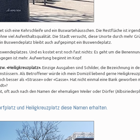
t sich eine Kehrschleife und ein Buswartehäusschen. Die Restfläche ist irgen
ohne viel Aufenthaltsqualität. Die Stadt versucht, diese Unorte durch mehr Gr
 ein Buswendeplatz bleibt auch aufgepimpt ein Buswendeplatz.
wendeplatzes. Und es kostet erst noch fast nichts: Es geht um die Benennun
ngegen ist mehr. Aufwertung beginnt im Kopf.
w. «Heiligkreuzplatz».
Einzige Ausgaben sind Schilder, die Bezeichnung in d
stössern. Als Betroffener würde ich mein Domizil liebend gerne Heiligkreuzp
doch besser als «Strasse» oder «Gasse». Hat nicht einmal eine Bank geworben 
adt»?
t, oft auch nach den Namen der ehemaligen Weiler oder Dörfer (Albsiriederp
rfplatz und Heiligkreuzplatz diese Namen erhalten.