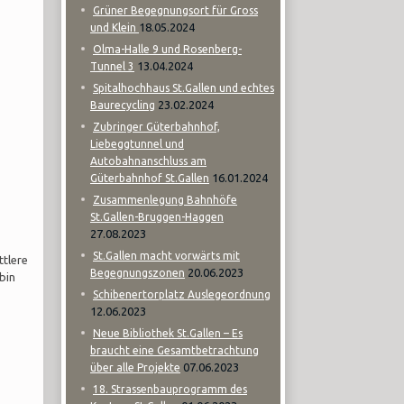
Grüner Begegnungsort für Gross
18.05.2024
und Klein
Olma-Halle 9 und Rosenberg-
13.04.2024
Tunnel 3
Spitalhochhaus St.Gallen und echtes
23.02.2024
Baurecycling
Zubringer Güterbahnhof,
Liebeggtunnel und
Autobahnanschluss am
16.01.2024
Güterbahnhof St.Gallen
Zusammenlegung Bahnhöfe
St.Gallen-Bruggen-Haggen
27.08.2023
St.Gallen macht vorwärts mit
ttlere
20.06.2023
Begegnungszonen
bin
Schibenertorplatz Auslegeordnung
12.06.2023
Neue Bibliothek St.Gallen – Es
braucht eine Gesamtbetrachtung
07.06.2023
über alle Projekte
18. Strassenbauprogramm des