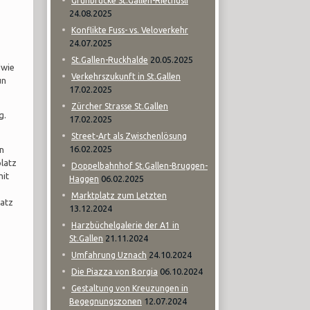
Grünbrücke St.Gallen-Riethüsli
24.08.2025
Konflikte Fuss- vs. Veloverkehr
24.07.2025
20.05.2025
St.Gallen-Ruckhalde
dwie
Verkehrszukunft in St.Gallen
ün
17.02.2025
Zürcher Strasse St.Gallen
g.
17.02.2025
Street-Art als Zwischenlösung
16.02.2025
en
latz
Doppelbahnhof St.Gallen-Bruggen-
mit
06.02.2025
Haggen
Marktplatz zum Letzten
latz
13.12.2024
Harzbüchelgalerie der A1 in
21.11.2024
St.Gallen
24.10.2024
Umfahrung Uznach
06.10.2024
Die Piazza von Borgia
Gestaltung von Kreuzungen in
12.07.2024
Begegnungszonen