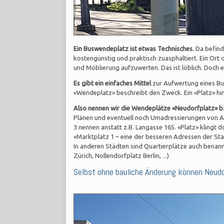
Ein Buswendeplatz ist etwas Technisches.
Da befinde
kostengünstig und praktisch zuasphaltiert. Ein Ort 
und Möblierung aufzuwerten. Das ist löblich. Doch
Es gibt ein einfaches Mittel
zur Aufwertung eines Bus
«Wendeplatz» beschreibt den Zweck. Ein «Platz» hi
Also nennen wir die Wendeplätze «Neudorfplatz» bz
Plänen und eventuell noch Umadressierungen von An
3 nennen anstatt z.B. Langasse 165. «Platz» klingt 
«Marktplatz 1 – eine der besseren Adressen der St
In anderen Städten sind Quartierplätze auch benann
Zürich, Nollendorfplatz Berlin, ...)
Selbst ohne bauliche Änderung können Neudo