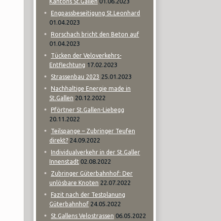
01.06.2023
Kantons St.Gallen
Engpassbeseitigung St.Leonhard
01.04.2023
Rorschach bricht den Beton auf
01.04.2023
Tücken der Veloverkehrs-
17.02.2023
Entflechtung
25.01.2023
Strassenbau 2023
Nachhaltige Energie made in
20.12.2022
St.Gallen
Pförtner St.Gallen-Liebegg
20.11.2022
Teilspange – Zubringer Teufen
24.09.2022
direkt?
Individualverkehr in der St.Galler
02.08.2022
Innenstadt
Zubringer Güterbahnhof: Der
22.07.2022
unlösbare Knoten
Fazit nach der Testplanung
24.05.2022
Güterbahnhof
06.05.2022
St.Gallens Velostrassen