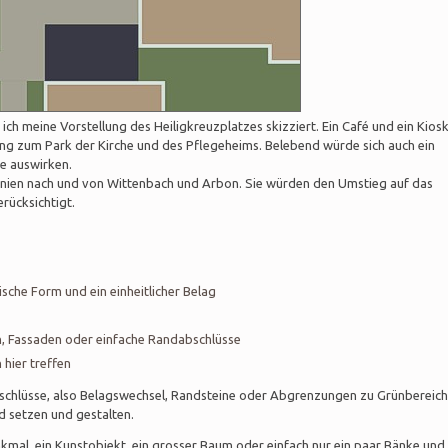
ich meine Vorstellung des Heiligkreuzplatzes skizziert. Ein Café und ein Kios
ung zum Park der Kirche und des Pflegeheims. Belebend würde sich auch ein
e auswirken.
inien nach und von Wittenbach und Arbon. Sie würden den Umstieg auf das
erücksichtigt.
ische Form und ein einheitlicher Belag
 Fassaden oder einfache Randabschlüsse
hier treffen
chlüsse, also Belagswechsel, Randsteine oder Abgrenzungen zu Grünbereich
nd setzen und gestalten.
kmal, ein Kunstobjekt, ein grosser Baum oder einfach nur ein paar Bänke und