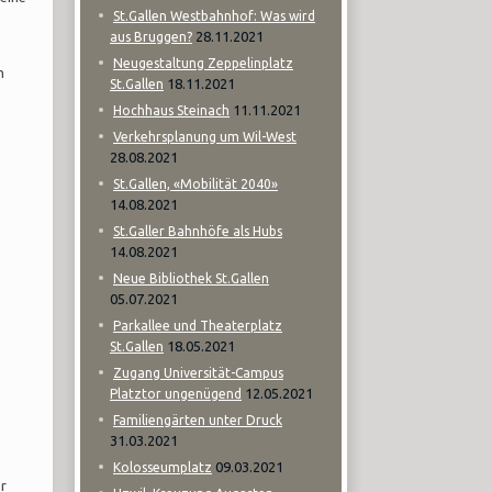
St.Gallen Westbahnhof: Was wird
28.11.2021
aus Bruggen?
Neugestaltung Zeppelinplatz
m
18.11.2021
St.Gallen
11.11.2021
Hochhaus Steinach
Verkehrsplanung um Wil-West
28.08.2021
St.Gallen, «Mobilität 2040»
14.08.2021
St.Galler Bahnhöfe als Hubs
14.08.2021
Neue Bibliothek St.Gallen
05.07.2021
Parkallee und Theaterplatz
18.05.2021
St.Gallen
Zugang Universität-Campus
12.05.2021
Platztor ungenügend
Familiengärten unter Druck
31.03.2021
09.03.2021
Kolosseumplatz
r