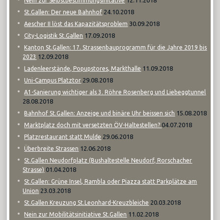
Nein zur Selbstbestimmungsinitative
24.10.2018
St.Gallen: Der neue Bahnhof
30.09.2018
Aescher II löst das Kapazitätsproblem
17.09.2018
City-Logistik St.Gallen
Kanton St.Gallen: 17. Strassenbauprogramm für die Jahre 2019 bis
12.09.2018
2023
11.09.2018
Ladenleerstände, Popupstores, Markthalle
29.08.2018
Uni-Campus Platztor
A1-Sanierung wichtiger als 3. Röhre Rosenberg und Liebeggtunnel
28.08.2018
15.08.2018
Bahnhof St.Gallen: Anzeige und binäre Uhr beissen sich
04.07.2018
Marktplatz doch mit versetzten ÖV-Haltestellen?
29.06.2018
Platzrestaurant statt Mulde
12.06.2018
Überbreite Strassen
St.Gallen Neudorfplatz (Bushaltestelle Neudorf, Rorschacher
01.04.2018
Strasse)
St.Gallen: Grüne Insel, Rambla oder Piazza statt Parkplätze am
23.03.2018
Union
20.03.2018
St.Gallen Kreuzung St.Leonhard-Kreuzbleiche
11.02.2018
Nein zur Mobilitätsinitiative St.Gallen