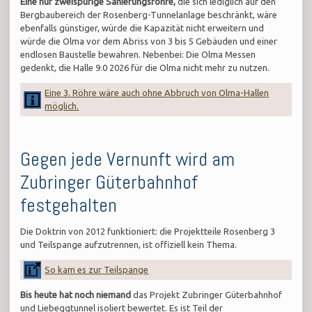
Eine nur zweispurige Sanierungsröhre,
die sich lediglich auf den
Bergbaubereich der Rosenberg-Tunnelanlage beschränkt, wäre
ebenfalls günstiger, würde die Kapazität nicht erweitern und
würde die Olma vor dem Abriss von 3 bis 5 Gebäuden und einer
endlosen Baustelle bewahren. Nebenbei: Die Olma Messen
gedenkt, die Halle 9.0 2026 für die Olma nicht mehr zu nutzen.
Eine 3. Röhre wäre auch ohne Abbruch von Olma-Hallen
möglich.
Gegen jede Vernunft wird am
Zubringer Güterbahnhof
festgehalten
Die Doktrin von 2012 funktioniert: die Projektteile Rosenberg 3
und Teilspange aufzutrennen, ist offiziell kein Thema.
So kam es zur Teilspange
Bis heute hat noch niemand
das Projekt Zubringer Güterbahnhof
und Liebeggtunnel isoliert bewertet. Es ist Teil der