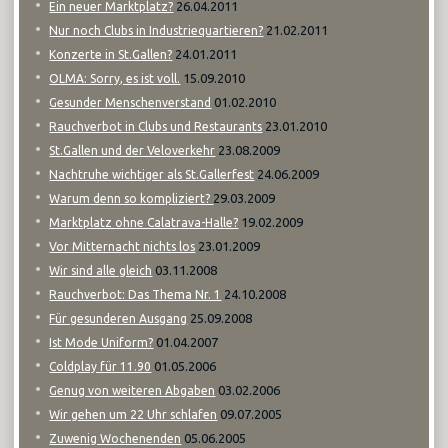
26.04.2011
Ein neuer Marktplatz?
21.02.2011
Nur noch Clubs in Industriequartieren?
24.01.2011
Konzerte in St.Gallen?
15.09.2010
OLMA: Sorry, es ist voll.
01.02.2010
Gesunder Menschenverstand
23.01.2010
Rauchverbot in Clubs und Restaurants
23.08.2009
St.Gallen und der Veloverkehr
24.06.2009
Nachtruhe wichtiger als St.Gallerfest
29.03.2009
Warum denn so kompliziert?
19.02.2009
Marktplatz ohne Calatrava-Halle?
23.01.2009
Vor Mitternacht nichts los
03.11.2008
Wir sind alle gleich
24.10.2008
Rauchverbot: Das Thema Nr. 1
25.09.2008
Für gesunderen Ausgang
01.04.2007
Ist Mode Uniform?
01.05.2006
Coldplay für 11.90
03.02.2006
Genug von weiteren Abgaben
09.07.2005
Wir gehen um 22 Uhr schlafen
05.06.2005
Zuwenig Wochenenden