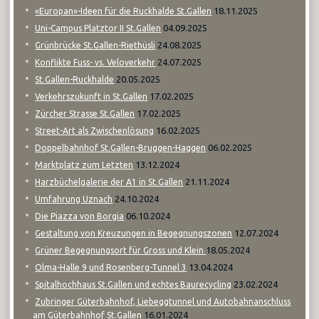
18.11.2025
«Europan»-Ideen für die Ruckhalde St.Gallen
04.09.2025
Uni-Campus Platztor II St.Gallen
24.08.2025
Grünbrücke St.Gallen-Riethüsli
24.07.2025
Konflikte Fuss- vs. Veloverkehr
20.05.2025
St.Gallen-Ruckhalde
17.02.2025
Verkehrszukunft in St.Gallen
17.02.2025
Zürcher Strasse St.Gallen
16.02.2025
Street-Art als Zwischenlösung
06.02.2025
Doppelbahnhof St.Gallen-Bruggen-Haggen
13.12.2024
Marktplatz zum Letzten
21.11.2024
Harzbüchelgalerie der A1 in St.Gallen
24.10.2024
Umfahrung Uznach
06.10.2024
Die Piazza von Borgia
12.07.2024
Gestaltung von Kreuzungen in Begegnungszonen
18.05.2024
Grüner Begegnungsort für Gross und Klein
13.04.2024
Olma-Halle 9 und Rosenberg-Tunnel 3
23.02.2024
Spitalhochhaus St.Gallen und echtes Baurecycling
Zubringer Güterbahnhof, Liebeggtunnel und Autobahnanschluss
16.01.2024
am Güterbahnhof St.Gallen