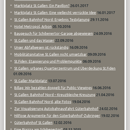
26.01.2017
Marktplatz St.Gallen: Ein Pavillon?
16.01.2017
Marktplatz St.Gallen: Eine vielleicht verrückte Idee
29.11.2016
St.Gallen Bahnhof Nord: Ergebnis Testplanung
05.10.2016
Hotel Metropol, Arbon
24.09.2016
Baugesuch für Schibenertor-Garage abgewiesen
22.09.2016
St.Gallen und das Wasser
16.09.2016
Unser Abfallwesen ist rückständig
09.09.2016
Mobilitätsinitative St.Gallen nicht umsetzbar
06.09.2016
St.Fiden: Etappierung und Problempunkte
St.Gallen: urbanes Quartierzentrum und Überdeckung St.Fiden
01.09.2016
13.07.2016
St.Galler Marktplatz
16.06.2016
Billag: Wir bezahlen doppelt für Public-Viewings
21.04.2016
St.Gallen: Bahnhof Nord – Kreuzbleiche-Kreuzung
19.04.2016
St.Gallen Bahnhof Nord, alte Fotos
24.02.2016
Zur Visualisierung Autobahnausfahrt Güterbahnhof
19.02.2016
Hilflose Argumente für den Güterbahnhof-Zubringer
12.02.2016
Güterbahnhof St.Gallen
03.11.2015
Eine Piazza am Schibenertor?