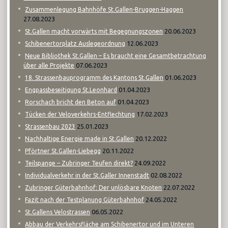
Zusammenlegung Bahnhöfe St.Gallen-Bruggen-Haggen
27.08.2023
20.06.2023
St.Gallen macht vorwärts mit Begegnungszonen
12.06.2023
Schibenertorplatz Auslegeordnung
Neue Bibliothek St.Gallen – Es braucht eine Gesamtbetrachtung
07.06.2023
über alle Projekte
01.06.2023
18. Strassenbauprogramm des Kantons St.Gallen
01.04.2023
Engpassbeseitigung St.Leonhard
01.04.2023
Rorschach bricht den Beton auf
17.02.2023
Tücken der Veloverkehrs-Entflechtung
25.01.2023
Strassenbau 2023
20.12.2022
Nachhaltige Energie made in St.Gallen
20.11.2022
Pförtner St.Gallen-Liebegg
24.09.2022
Teilspange – Zubringer Teufen direkt?
02.08.2022
Individualverkehr in der St.Galler Innenstadt
22.07.2022
Zubringer Güterbahnhof: Der unlösbare Knoten
24.05.2022
Fazit nach der Testplanung Güterbahnhof
06.05.2022
St.Gallens Velostrassen
Abbau der Verkehrsfläche am Schibenertor und im Unteren