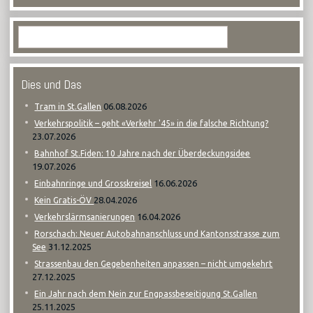
Dies und Das
06.08.2026
Tram in St.Gallen
Verkehrspolitik – geht «Verkehr '45» in die falsche Richtung?
23.07.2026
Bahnhof St.Fiden: 10 Jahre nach der Überdeckungsidee
19.07.2026
16.06.2026
Einbahnringe und Grosskreisel
28.04.2026
Kein Gratis-ÖV
16.04.2026
Verkehrslärmsanierungen
Rorschach: Neuer Autobahnanschluss und Kantonsstrasse zum
31.12.2025
See
Strassenbau den Gegebenheiten anpassen – nicht umgekehrt
27.12.2025
Ein Jahr nach dem Nein zur Engpassbeseitigung St.Gallen
25.11.2025