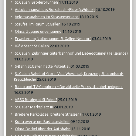
17.11.2019
St.Gallen: Broderbrunnen
26.10.2019
Autobahnanschluss Rorschach «Plus» («Witen»)
18.10.2019
Velomassnahmen im Strassenverkehr
16.10.2019
Staufrei im Raum St.Gallen
14.10.2019
Olma: Zugang ungenügend
03.04.2019
Erweiterung Notkerianum St.Gallen-Neudorf
22.03.2019
IGöV Stadt St.Gallen
St.Gallen: Zubringer Güterbahnhof und Liebeggtunnel (Teilspange)
11.03.2019
01.03.2019
S-Bahn St.Gallen hätte Potential
St.Gallen Bahnhof-Nord: Villa Wiesental, Kreuzung St.Leonhard-
25.02.2019
Kreuzbleiche
Radio und TV-Gebühren – Die aktuelle Praxis ist unbefriedigend
16.02.2019
25.01.2019
VBSG Busdepot St.Fiden?
24.01.2019
St.Galler Marktplatz III
17.01.2019
Breitere Parkplätze, breitere Strassen?
09.12.2018
Kontroverse um Bushaltestellen
15.11.2018
Olma-Deckel über der Autobahn
12.11.2018