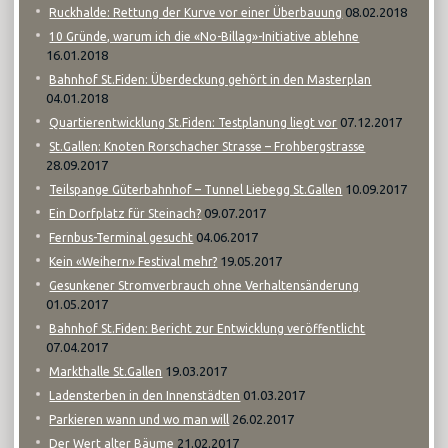
08.02.2018
Ruckhalde: Rettung der Kurve vor einer Überbauung
10 Gründe, warum ich die «No-Billag»-Initiative ablehne
16.01.2018
Bahnhof St.Fiden: Überdeckung gehört in den Masterplan
04.01.2018
07.12.2017
Quartierentwicklung St.Fiden: Testplanung liegt vor
St.Gallen: Knoten Rorschacher Strasse – Frohbergstrasse
28.09.2017
10.09.2017
Teilspange Güterbahnhof – Tunnel Liebegg St.Gallen
09.07.2017
Ein Dorfplatz für Steinach?
04.06.2017
Fernbus-Terminal gesucht
19.05.2017
Kein «Weihern» Festival mehr?
Gesunkener Stromverbrauch ohne Verhaltensänderung
01.05.2017
Bahnhof St.Fiden: Bericht zur Entwicklung veröffentlicht
07.04.2017
19.03.2017
Markthalle St.Gallen
01.03.2017
Ladensterben in den Innenstädten
26.02.2017
Parkieren wann und wo man will
21.02.2017
Der Wert alter Bäume