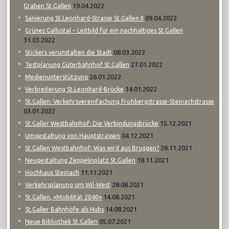
19.04.2022
Graben St.Gallen
09.04.2022
Sanierung St.Leonhard-Strasse St.Gallen II
Grünes Gallustal – Leitbild für ein nachhaltiges St.Gallen
31.03.2022
08.03.2022
Stickers verunstalten die Stadt
27.01.2022
Testplanung Güterbahnhof St.Gallen
26.01.2022
Medienunterstützung
14.01.2022
Verbreiterung St.Leonhard-Brücke
St.Gallen: Verkehrsvereinfachung Frohbergstrasse-Steinachstrasse
03.01.2022
15.12.2021
St.Galler Westbahnhof: Die Verbindungsbrücke
04.12.2021
Umgestaltung von Hauptstrassen
28.11.2021
St.Gallen Westbahnhof: Was wird aus Bruggen?
18.11.2021
Neugestaltung Zeppelinplatz St.Gallen
11.11.2021
Hochhaus Steinach
28.08.2021
Verkehrsplanung um Wil-West
14.08.2021
St.Gallen, «Mobilität 2040»
14.08.2021
St.Galler Bahnhöfe als Hubs
05.07.2021
Neue Bibliothek St.Gallen