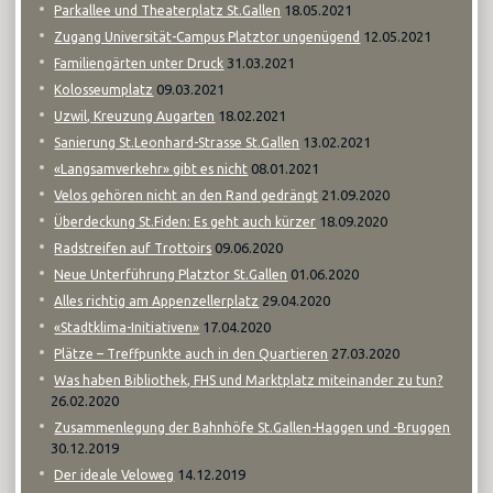
18.05.2021
Parkallee und Theaterplatz St.Gallen
12.05.2021
Zugang Universität-Campus Platztor ungenügend
31.03.2021
Familiengärten unter Druck
09.03.2021
Kolosseumplatz
18.02.2021
Uzwil, Kreuzung Augarten
13.02.2021
Sanierung St.Leonhard-Strasse St.Gallen
08.01.2021
«Langsamverkehr» gibt es nicht
21.09.2020
Velos gehören nicht an den Rand gedrängt
18.09.2020
Überdeckung St.Fiden: Es geht auch kürzer
09.06.2020
Radstreifen auf Trottoirs
01.06.2020
Neue Unterführung Platztor St.Gallen
29.04.2020
Alles richtig am Appenzellerplatz
17.04.2020
«Stadtklima-Initiativen»
27.03.2020
Plätze – Treffpunkte auch in den Quartieren
Was haben Bibliothek, FHS und Marktplatz miteinander zu tun?
26.02.2020
Zusammenlegung der Bahnhöfe St.Gallen-Haggen und -Bruggen
30.12.2019
14.12.2019
Der ideale Veloweg