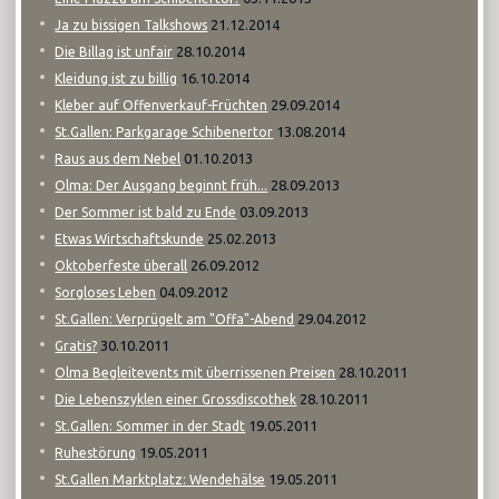
21.12.2014
Ja zu bissigen Talkshows
28.10.2014
Die Billag ist unfair
16.10.2014
Kleidung ist zu billig
29.09.2014
Kleber auf Offenverkauf-Früchten
13.08.2014
St.Gallen: Parkgarage Schibenertor
01.10.2013
Raus aus dem Nebel
28.09.2013
Olma: Der Ausgang beginnt früh...
03.09.2013
Der Sommer ist bald zu Ende
25.02.2013
Etwas Wirtschaftskunde
26.09.2012
Oktoberfeste überall
04.09.2012
Sorgloses Leben
29.04.2012
St.Gallen: Verprügelt am "Offa"-Abend
30.10.2011
Gratis?
28.10.2011
Olma Begleitevents mit überrissenen Preisen
28.10.2011
Die Lebenszyklen einer Grossdiscothek
19.05.2011
St.Gallen: Sommer in der Stadt
19.05.2011
Ruhestörung
19.05.2011
St.Gallen Marktplatz: Wendehälse