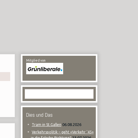
Mitglied von
Dies und Das
06.08.2026
Tram in St.Gallen
Verkehrspolitik – geht «Verkehr '45»
23.07.2026
in die falsche Richtung?