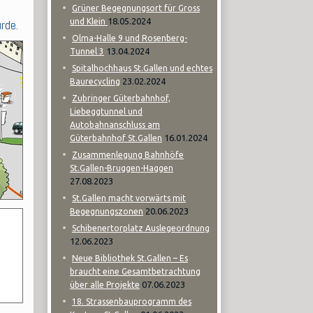
Grüner Begegnungsort für Gross
18.05.2024
und Klein
rde.
Olma-Halle 9 und Rosenberg-
13.04.2024
Tunnel 3
Spitalhochhaus St.Gallen und echtes
23.02.2024
Baurecycling
Zubringer Güterbahnhof,
Liebeggtunnel und
Autobahnanschluss am
16.01.2024
Güterbahnhof St.Gallen
Zusammenlegung Bahnhöfe
St.Gallen-Bruggen-Haggen
27.08.2023
St.Gallen macht vorwärts mit
20.06.2023
Begegnungszonen
Schibenertorplatz Auslegeordnung
12.06.2023
Neue Bibliothek St.Gallen – Es
braucht eine Gesamtbetrachtung
07.06.2023
über alle Projekte
18. Strassenbauprogramm des