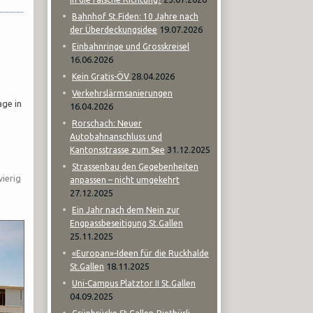
Bahnhof St.Fiden: 10 Jahre nach
19.07.2026
der Überdeckungsidee
Einbahnringe und Grosskreisel
16.06.2026
28.04.2026
Kein Gratis-ÖV
Verkehrslärmsanierungen
age in
16.04.2026
Rorschach: Neuer
Autobahnanschluss und
31.12.2025
Kantonsstrasse zum See
Strassenbau den Gegebenheiten
ierig
anpassen – nicht umgekehrt
27.12.2025
Ein Jahr nach dem Nein zur
Engpassbeseitigung St.Gallen
25.11.2025
«Europan»-Ideen für die Ruckhalde
18.11.2025
St.Gallen
Uni-Campus Platztor II St.Gallen
04.09.2025