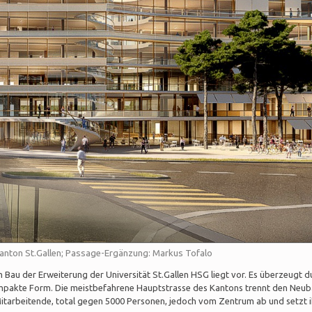
/ Kanton St.Gallen; Passage-Ergänzung: Markus Tofalo
Bau der Erweiterung der Universität St.Gallen HSG liegt vor. Es überzeugt d
mpakte Form. Die meistbefahrene Hauptstrasse des Kantons trennt den Neub
Mitarbeitende, total gegen 5000 Personen, jedoch vom Zentrum ab und setzt 