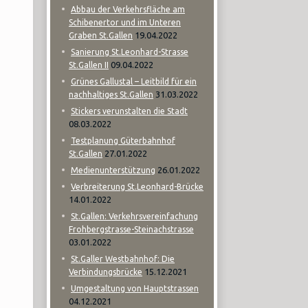
Abbau der Verkehrsfläche am
Schibenertor und im Unteren
19.04.2022
Graben St.Gallen
Sanierung St.Leonhard-Strasse
09.04.2022
St.Gallen II
Grünes Gallustal – Leitbild für ein
31.03.2022
nachhaltiges St.Gallen
Stickers verunstalten die Stadt
08.03.2022
Testplanung Güterbahnhof
27.01.2022
St.Gallen
26.01.2022
Medienunterstützung
Verbreiterung St.Leonhard-Brücke
14.01.2022
St.Gallen: Verkehrsvereinfachung
Frohbergstrasse-Steinachstrasse
03.01.2022
St.Galler Westbahnhof: Die
15.12.2021
Verbindungsbrücke
Umgestaltung von Hauptstrassen
04.12.2021