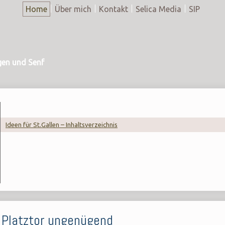
Home
Über mich
Kontakt
Selica Media
SIP
gen und Senf
Ideen für St.Gallen – Inhaltsverzeichnis
 Platztor ungenügend