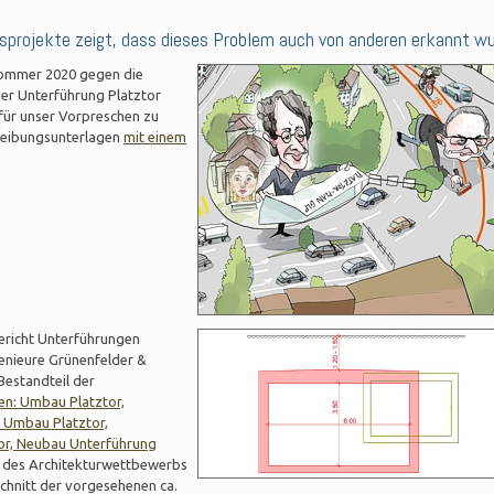
sprojekte zeigt, dass dieses Problem auch von anderen erkannt wu
ommer 2020 gegen die
er Unterführung Platztor
für unser Vorpreschen zu
hreibungsunterlagen
mit einem
ericht Unterführungen
enieure Grünenfelder &
Bestandteil der
len: Umbau Platztor,
0 Umbau Platztor,
tor, Neubau Unterführung
 des Architekturwettbewerbs
schnitt der vorgesehenen ca.