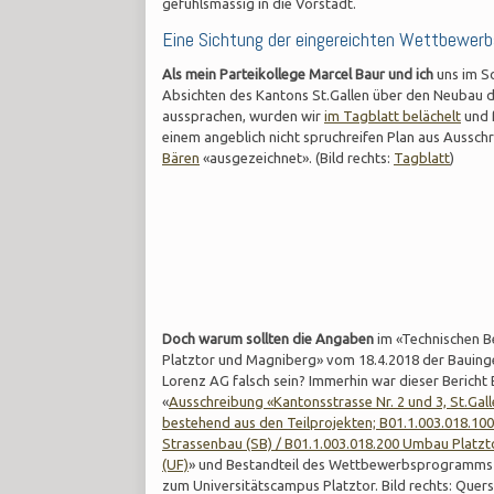
gefühlsmässig in die Vorstadt.
Eine Sichtung der eingereichten Wettbewerb
Als mein Parteikollege Marcel Baur und ich
uns im S
Absichten des Kantons St.Gallen über den Neubau d
aussprachen, wurden wir
im Tagblatt belächelt
und 
einem angeblich nicht spruchreifen Plan aus Aussc
Bären
«ausgezeichnet». (Bild rechts:
Tagblatt
)
Doch warum sollten die Angaben
im «Technischen B
Platztor und Magniberg» vom 18.4.2018 der Bauing
Lorenz AG falsch sein? Immerhin war dieser Bericht 
«
Ausschreibung «Kantonsstrasse Nr. 2 und 3, St.Gal
bestehend aus den Teilprojekten; B01.1.003.018.10
Strassenbau (SB) / B01.1.003.018.200 Umbau Platz
(UF)
» und Bestandteil des Wettbewerbsprogramms
zum Universitätscampus Platztor. Bild rechts: Quer