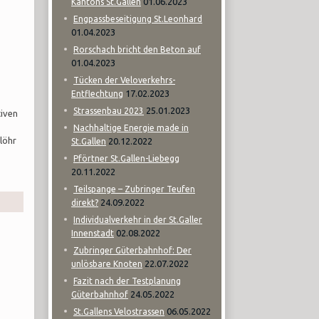
01.06.2023
Kantons St.Gallen
Engpassbeseitigung St.Leonhard
01.04.2023
Rorschach bricht den Beton auf
01.04.2023
Tücken der Veloverkehrs-
17.02.2023
Entflechtung
25.01.2023
Strassenbau 2023
tiven
Nachhaltige Energie made in
löhr
20.12.2022
St.Gallen
Pförtner St.Gallen-Liebegg
20.11.2022
Teilspange – Zubringer Teufen
24.09.2022
direkt?
Individualverkehr in der St.Galler
02.08.2022
Innenstadt
Zubringer Güterbahnhof: Der
22.07.2022
unlösbare Knoten
Fazit nach der Testplanung
24.05.2022
Güterbahnhof
06.05.2022
St.Gallens Velostrassen