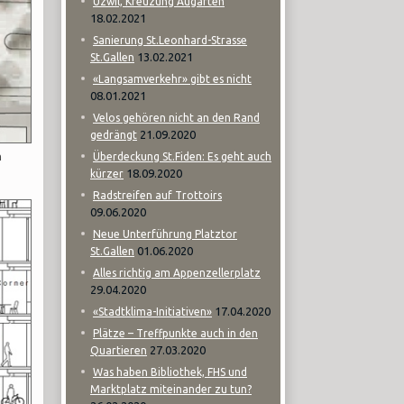
Uzwil, Kreuzung Augarten
18.02.2021
Sanierung St.Leonhard-Strasse
13.02.2021
St.Gallen
«Langsamverkehr» gibt es nicht
08.01.2021
Velos gehören nicht an den Rand
21.09.2020
gedrängt
n
Überdeckung St.Fiden: Es geht auch
18.09.2020
kürzer
Radstreifen auf Trottoirs
09.06.2020
Neue Unterführung Platztor
01.06.2020
St.Gallen
Alles richtig am Appenzellerplatz
29.04.2020
17.04.2020
«Stadtklima-Initiativen»
Plätze – Treffpunkte auch in den
27.03.2020
Quartieren
Was haben Bibliothek, FHS und
Marktplatz miteinander zu tun?