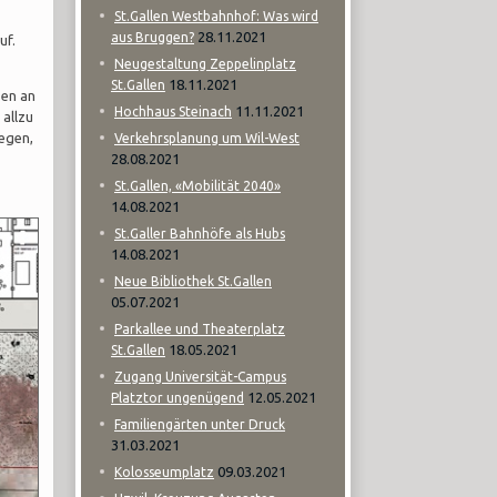
St.Gallen Westbahnhof: Was wird
28.11.2021
aus Bruggen?
uf.
Neugestaltung Zeppelinplatz
18.11.2021
St.Gallen
sen an
11.11.2021
Hochhaus Steinach
allzu
iegen,
Verkehrsplanung um Wil-West
28.08.2021
St.Gallen, «Mobilität 2040»
14.08.2021
St.Galler Bahnhöfe als Hubs
14.08.2021
Neue Bibliothek St.Gallen
05.07.2021
Parkallee und Theaterplatz
18.05.2021
St.Gallen
Zugang Universität-Campus
12.05.2021
Platztor ungenügend
Familiengärten unter Druck
31.03.2021
09.03.2021
Kolosseumplatz