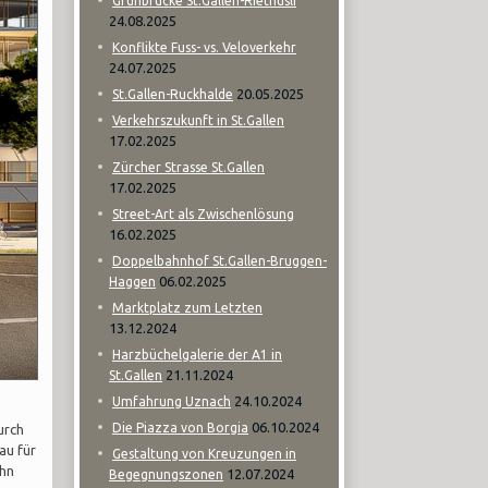
Grünbrücke St.Gallen-Riethüsli
24.08.2025
Konflikte Fuss- vs. Veloverkehr
24.07.2025
20.05.2025
St.Gallen-Ruckhalde
Verkehrszukunft in St.Gallen
17.02.2025
Zürcher Strasse St.Gallen
17.02.2025
Street-Art als Zwischenlösung
16.02.2025
Doppelbahnhof St.Gallen-Bruggen-
06.02.2025
Haggen
Marktplatz zum Letzten
13.12.2024
Harzbüchelgalerie der A1 in
21.11.2024
St.Gallen
24.10.2024
Umfahrung Uznach
06.10.2024
Die Piazza von Borgia
urch
au für
Gestaltung von Kreuzungen in
ihn
12.07.2024
Begegnungszonen