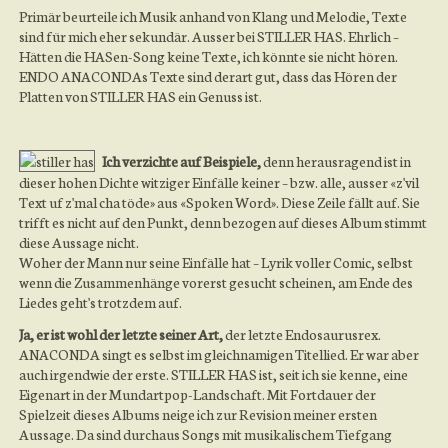
Primär beurteile ich Musik anhand von Klang und Melodie, Texte
sind für mich eher sekundär. Ausser bei STILLER HAS. Ehrlich –
Hätten die HASen-Song keine Texte, ich könnte sie nicht hören.
ENDO ANACONDAs Texte sind derart gut, dass das Hören der
Platten von STILLER HAS ein Genuss ist.
Ich verzichte auf Beispiele,
denn herausragend ist in
dieser hohen Dichte witziger Einfälle keiner – bzw. alle, ausser «z'vil
Text uf z'mal cha töde» aus «Spoken Word». Diese Zeile fällt auf. Sie
trifft es nicht auf den Punkt, denn bezogen auf dieses Album stimmt
diese Aussage nicht.
Woher der Mann nur seine Einfälle hat – Lyrik voller Comic, selbst
wenn die Zusammenhänge vorerst gesucht scheinen, am Ende des
Liedes geht's trotzdem auf.
Ja, er ist wohl der letzte seiner Art,
der letzte Endosaurusrex.
ANACONDA singt es selbst im gleichnamigen Titellied. Er war aber
auch irgendwie der erste. STILLER HAS ist, seit ich sie kenne, eine
Eigenart in der Mundartpop-Landschaft. Mit Fortdauer der
Spielzeit dieses Albums neige ich zur Revision meiner ersten
Aussage. Da sind durchaus Songs mit musikalischem Tiefgang