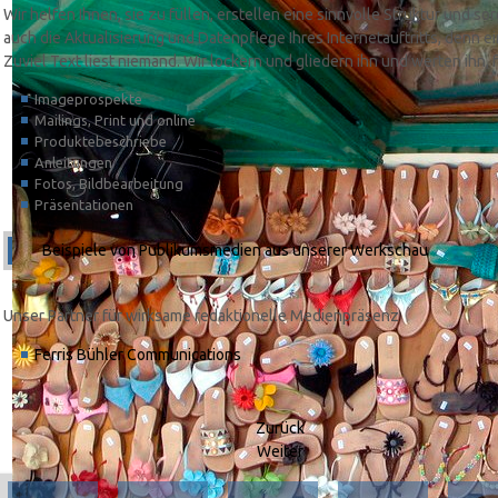
Wir helfen Ihnen, sie zu füllen, erstellen eine sinnvolle Struktur und
auch die Aktualisierung und Datenpflege Ihres Internetauftritts, denn ein
Zuviel Text liest niemand. Wir lockern und gliedern ihn und werten ihn, f
Imageprospekte
Mailings, Print und online
Produktebeschriebe
Anleitungen
Fotos, Bildbearbeitung
Präsentationen
Beispiele von Publikumsmedien aus unserer Werkschau
Unser Partner für wirksame redaktionelle Medienpräsenz
Ferris Bühler Communications
Zurück
Weiter