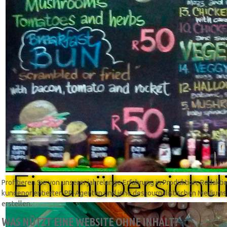
Ein unübersicht
Profitieren Sie von unserer jahrelange Erfahrung in Produktion, Redak
kundenorientierten PR-Agenten und jene des journalistischen Mediums. 
erstellen.
WAS NÜTZT EINE WEBSITE OHNE INHALT?