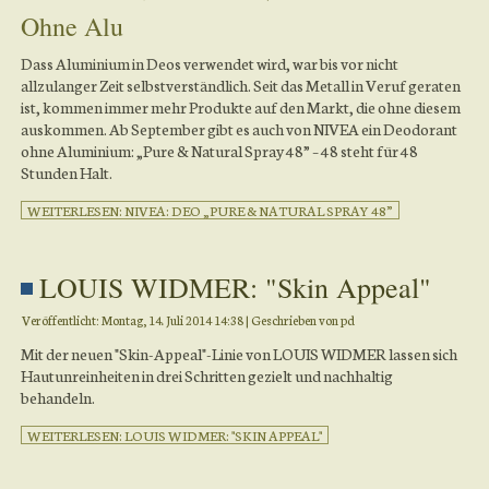
Ohne Alu
Dass Aluminium in Deos verwendet wird, war bis vor nicht
allzulanger Zeit selbstverständlich. Seit das Metall in Veruf geraten
ist, kommen immer mehr Produkte auf den Markt, die ohne diesem
auskommen. Ab September gibt es auch von NIVEA ein Deodorant
ohne Aluminium: „Pure & Natural Spray 48” – 48 steht für 48
Stunden Halt.
WEITERLESEN: NIVEA: DEO „PURE & NATURAL SPRAY 48”
LOUIS WIDMER: "Skin Appeal"
Veröffentlicht: Montag, 14. Juli 2014 14:38
|
Geschrieben von pd
Mit der neuen "Skin-Appeal"-Linie von LOUIS WIDMER lassen sich
Hautunreinheiten in drei Schritten gezielt und nachhaltig
behandeln.
WEITERLESEN: LOUIS WIDMER: "SKIN APPEAL"